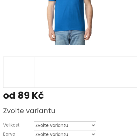
od
89 Kč
Měrná
Zvolte variantu
cena:
Velikost
Barva