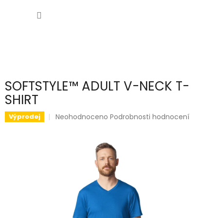
Přejít
NÁKUP
na
obsah
KOŠÍK
SOFTSTYLE™ ADULT V-NECK T-
SHIRT
Průměrné
Neohodnoceno
Podrobnosti hodnocení
Výprodej
hodnocení
produktu
je
0,0
z
5
hvězdiček.