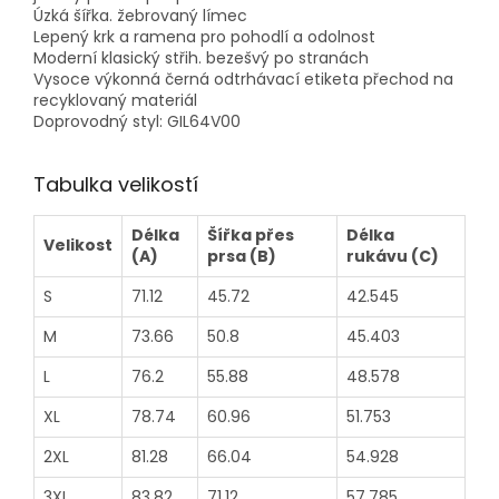
Úzká šířka. žebrovaný límec
Lepený krk a ramena pro pohodlí a odolnost
Moderní klasický střih. bezešvý po stranách
Vysoce výkonná černá odtrhávací etiketa přechod na
recyklovaný materiál
Doprovodný styl: GIL64V00
Tabulka velikostí
Délka
Šířka přes
Délka
Velikost
(A)
prsa (B)
rukávu (C)
S
71.12
45.72
42.545
M
73.66
50.8
45.403
L
76.2
55.88
48.578
XL
78.74
60.96
51.753
2XL
81.28
66.04
54.928
3XL
83.82
71.12
57.785