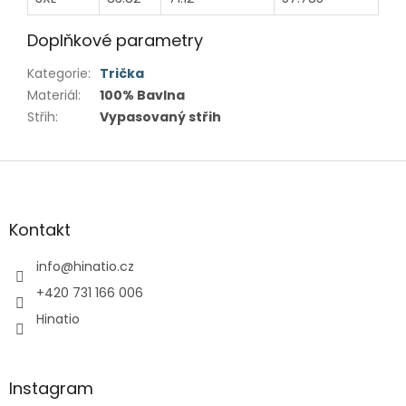
Doplňkové parametry
Kategorie
:
Trička
Materiál
:
100% Bavlna
Střih
:
Vypasovaný střih
Z
á
p
a
Kontakt
t
í
info
@
hinatio.cz
+420 731 166 006
Hinatio
Instagram