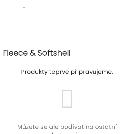
Přejít
NÁKUP
na
obsah
KOŠÍK
Fleece & Softshell
Produkty teprve připravujeme.
Můžete se ale podívat na ostatní