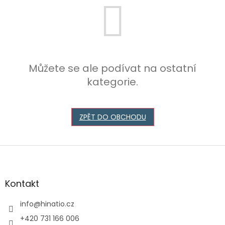
Můžete se ale podívat na ostatní
kategorie.
ZPĚT DO OBCHODU
Z
á
p
a
Kontakt
t
í
info
@
hinatio.cz
+420 731 166 006