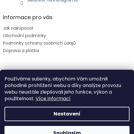
Informace pro vás
Jak nakupovat
Obchodní podmínky
Podmínky ochrany osobních údajů
Doprava a platba
Facebook
Používáme sušenky, abychom Vám umožnili
HINATIO
pohodlné prohlížení webu a díky analýze provozu
webu neustále zlepšovali jeho funkce, výkon a
použitelnost.
Více informací
Nastavení
Vytvořil Shoptet
Na webu se pracuje, omluvte případné drobné komplikace
Souhlasím
Copyright 2026
HINATIO
. Všechna práva vyhrazena.