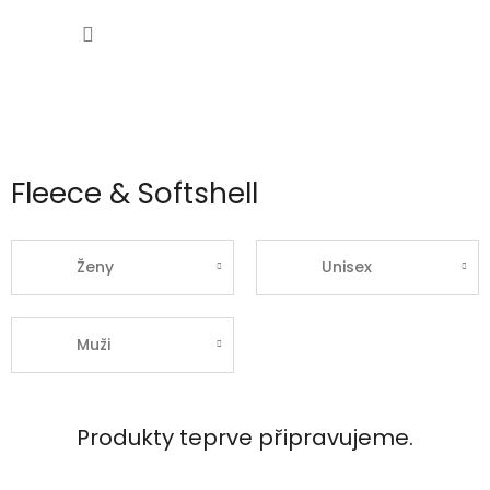
Přejít
NÁKUP
na
obsah
KOŠÍK
Fleece & Softshell
Ženy
Unisex
Muži
Produkty teprve připravujeme.