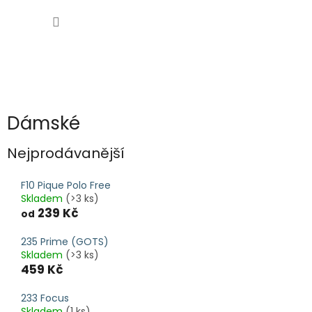
Přejít
NÁKUP
na
obsah
KOŠÍK
Dámské
Nejprodávanější
F10 Pique Polo Free
Skladem
(>3 ks)
239 Kč
od
235 Prime (GOTS)
Skladem
(>3 ks)
459 Kč
233 Focus
Skladem
(1 ks)