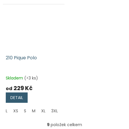
210 Pique Polo
Skladem
(>3 ks)
229 Kč
od
DETAIL
L
XS
S
M
XL
3XL
2XL
9
položek celkem
O