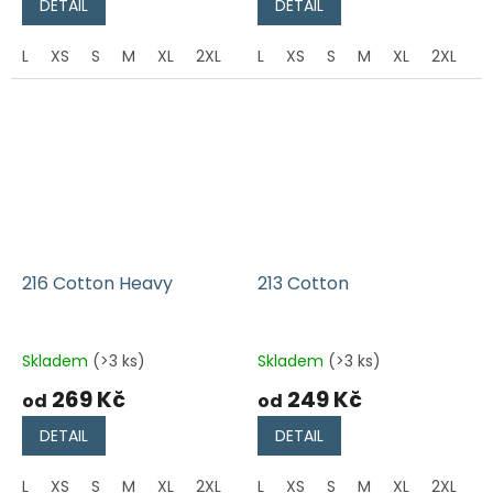
DETAIL
DETAIL
L
XS
S
M
XL
2XL
L
XS
S
M
XL
2XL
216 Cotton Heavy
213 Cotton
Skladem
(>3 ks)
Skladem
(>3 ks)
269 Kč
249 Kč
od
od
DETAIL
DETAIL
L
XS
S
M
XL
2XL
L
XS
S
M
XL
2XL