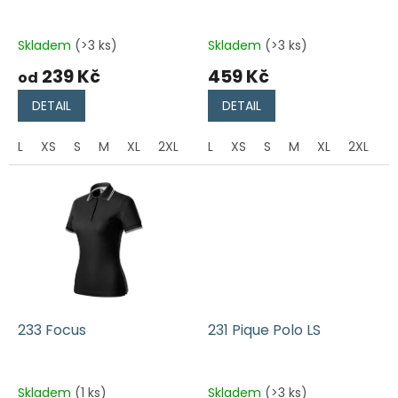
u
k
t
Skladem
(>3 ks)
Skladem
(>3 ks)
ů
239 Kč
459 Kč
od
DETAIL
DETAIL
L
XS
S
M
XL
2XL
L
XS
S
M
XL
2XL
233 Focus
231 Pique Polo LS
Skladem
(1 ks)
Skladem
(>3 ks)