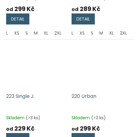
299 Kč
289 Kč
od
od
DETAIL
DETAIL
L
XS
S
M
XL
2XL
L
XS
S
M
XL
2XL
223 Single J.
220 Urban
Skladem
(>3 ks)
Skladem
(>3 ks)
229 Kč
299 Kč
od
od