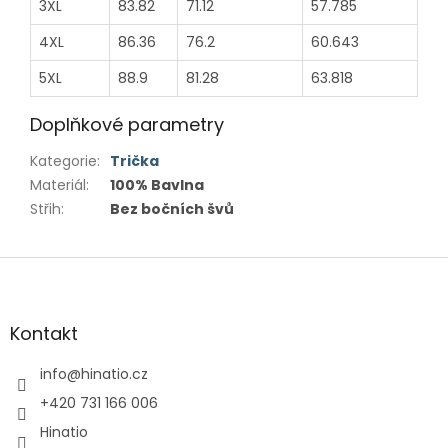
3XL
83.82
71.12
57.785
4XL
86.36
76.2
60.643
5XL
88.9
81.28
63.818
Doplňkové parametry
Kategorie
:
Trička
Materiál
:
100% Bavlna
Střih
:
Bez bočních švů
Z
á
p
a
Kontakt
t
í
info
@
hinatio.cz
+420 731 166 006
Hinatio