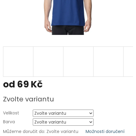
od
69 Kč
Měrná
Zvolte variantu
cena:
Velikost
Barva
Můžeme doručit do:
Zvolte variantu
Možnosti doručení