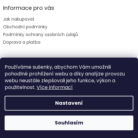
Informace pro vás
Jak nakupovat
Obchodní podmínky
Podmínky ochrany osobních údajů
Doprava a platba
Facebook
Používáme sušenky, abychom Vám umožnili
pohodlné prohlížení webu a díky analýze provozu
webu neustále zlepšovali jeho funkce, výkon a
použitelnost.
Více informací
Nastavení
Vytvořil Shoptet
Na webu se pracuje, omluvte případné drobné komplikace
Souhlasím
Copyright 2026
HINATIO
. Všechna práva vyhrazena.
a změny.