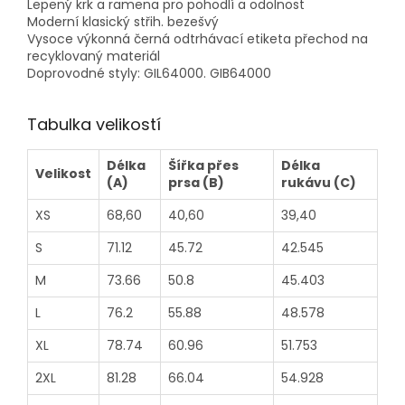
Lepený krk a ramena pro pohodlí a odolnost
Moderní klasický střih. bezešvý
Vysoce výkonná černá odtrhávací etiketa přechod na
recyklovaný materiál
Doprovodné styly: GIL64000. GIB64000
Tabulka velikostí
Délka
Šířka přes
Délka
Velikost
(A)
prsa (B)
rukávu (C)
XS
68,60
40,60
39,40
S
71.12
45.72
42.545
M
73.66
50.8
45.403
L
76.2
55.88
48.578
XL
78.74
60.96
51.753
2XL
81.28
66.04
54.928