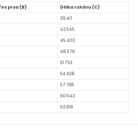
řes prsa (B)
Délka rukávu (C)
39,40
42.545
45.403
48.578
51.753
54.928
57.785
60.643
63.818