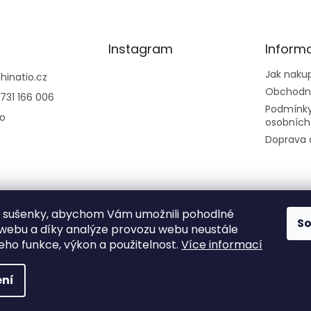
Instagram
Inform
Jak naku
@
hinatio.cz
Obchodn
731 166 006
Podmínky
io
osobních
Doprava 
 sušenky, abychom Vám umožnili pohodlné
Sledovat na
S
 webu a díky analýze provozu webu neustále
Instagramu
jeho funkce, výkon a použitelnost.
Více informací
ní
na.