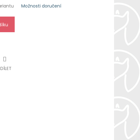
ariantu
Možnosti doručení
šíku
SDÍLET