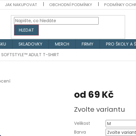
JAK NAKUPOVAT
OBCHODNÍ PODMÍNKY
PODMÍNKY OCH
HLEDAT
SKU
SKLADOVKY
MERCH
FIRMY
PRO ŠKOLY A 
SOFTSTYLE™ ADULT T-SHIRT
ocení
od
69 Kč
Měrná
Zvolte variantu
cena:
Velikost
Barva