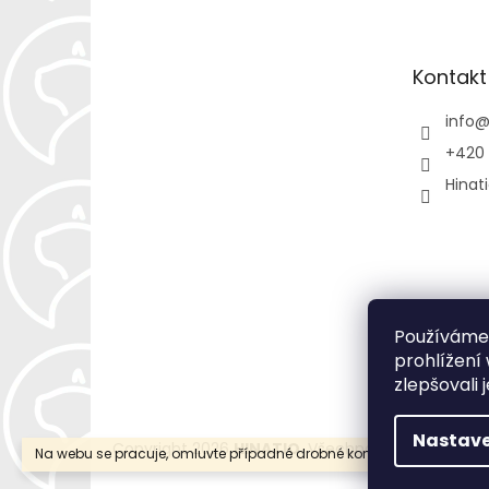
p
a
t
Kontakt
í
info
+420 
Hinat
Používáme
prohlížení
zlepšovali 
Nastave
Copyright 2026
HINATIO
. Všechna práva vyhraze
Na webu se pracuje, omluvte případné drobné komplikace a změny.