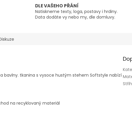
DLE VAŠEHO PŘÁNÍ
Natiskneme texty, loga, postavy i hrdiny.
Data dodáte vy nebo my, dle domluvy.
Diskuze
Dop
Kate
a bavlny. tkanina s vysoce hustým stehem Softstyle nabízí
Mate
Stři
chod na recyklovaný materiál