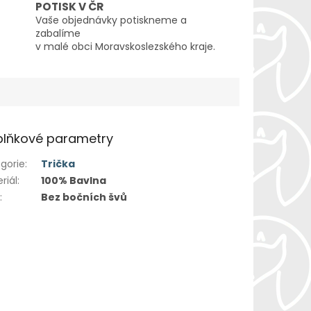
POTISK V ČR
Vaše objednávky potiskneme a
zabalíme
v malé obci Moravskoslezského kraje.
lňkové parametry
gorie
:
Trička
riál
:
100% Bavlna
h
:
Bez bočních švů