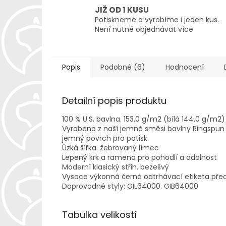
JIŽ OD 1 KUSU
Potiskneme a vyrobíme i jeden kus.
Není nutné objednávat více
Popis
Podobné (6)
Hodnocení
Detailní popis produktu
100 % U.S. bavlna. 153.0 g/m2 (bílá 144.0 g/m2)
Vyrobeno z naší jemné směsi bavlny Ringspun 
jemný povrch pro potisk
Úzká šířka. žebrovaný límec
Lepený krk a ramena pro pohodlí a odolnost
Moderní klasický střih. bezešvý
Vysoce výkonná černá odtrhávací etiketa pře
Doprovodné styly: GIL64000. GIB64000
Tabulka velikostí