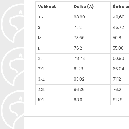
Velikost
Délka (A)
Šířka p
XS
68,60
40,60
S
71.12
45.72
M
73.66
50.8
L
76.2
55.88
XL
78.74
60.96
2XL
81.28
66.04
3XL
83.82
71.12
4XL
86.36
76.2
5XL
88.9
81.28
Z
á