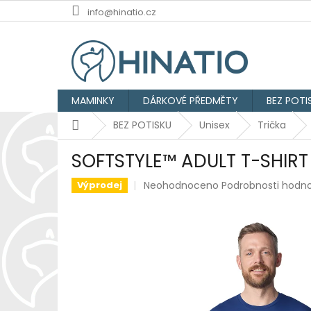
Přejít
info@hinatio.cz
na
obsah
MAMINKY
DÁRKOVÉ PŘEDMĚTY
BEZ POTI
Domů
BEZ POTISKU
Unisex
Trička
SOFTSTYLE™ ADULT T-SHIRT
Průměrné
Neohodnoceno
Podrobnosti hodn
Výprodej
hodnocení
produktu
je
0,0
z
5
hvězdiček.