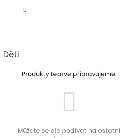
Přejít
NÁKUP
na
obsah
KOŠÍK
Děti
Produkty teprve připravujeme.
Můžete se ale podívat na ostatní