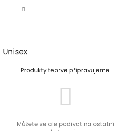
Přejít
NÁKUP
na
obsah
KOŠÍK
Unisex
Produkty teprve připravujeme.
Můžete se ale podívat na ostatní