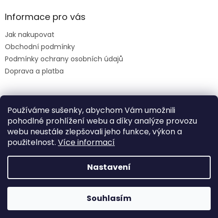
Informace pro vás
Jak nakupovat
Obchodní podmínky
Podmínky ochrany osobních údajů
Doprava a platba
Facebook
Používáme sušenky, abychom Vám umožnili
pohodlné prohlížení webu a díky analýze provozu
webu neustále zlepšovali jeho funkce, výkon a
použitelnost.
Více informací
Nastavení
Vytvořil Shoptet
Na webu se pracuje, omluvte případné drobné komplikace
Souhlasím
Copyright 2026
HINATIO
. Všechna práva vyhrazena.
a změny.