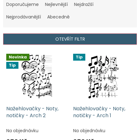
a
Doporučujeme
Nejlevnější
Nejdražší
z
e
Nejprodávanější
Abecedně
n
í
p
OTEVŘÍT FILTR
r
o
V
Novinka
Tip
d
ý
u
Tip
p
k
i
t
s
ů
p
r
o
d
Nažehlovačky - Noty,
Nažehlovačky - Noty,
u
notičky - Arch 2
notičky - Arch 1
k
t
Na objednávku
Na objednávku
ů