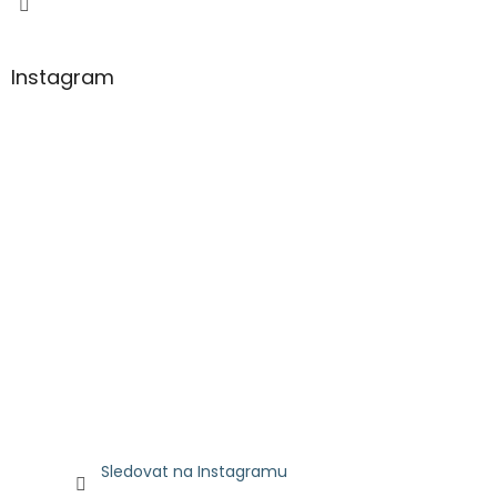
y
v
ý
Instagram
p
i
s
u
Sledovat na Instagramu