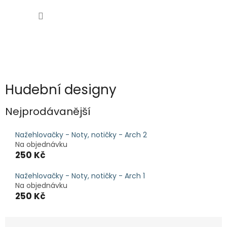
Přejít
NÁKUP
na
obsah
KOŠÍK
Hudební designy
Nejprodávanější
Nažehlovačky - Noty, notičky - Arch 2
Na objednávku
250 Kč
Nažehlovačky - Noty, notičky - Arch 1
Na objednávku
250 Kč
Ř