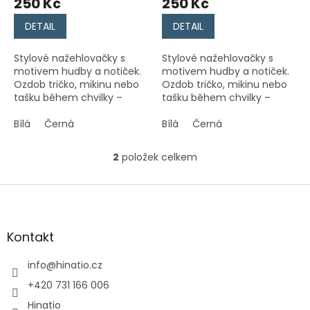
250 Kč
250 Kč
DETAIL
DETAIL
Stylové nažehlovačky s
Stylové nažehlovačky s
motivem hudby a notiček.
motivem hudby a notiček.
Ozdob tričko, mikinu nebo
Ozdob tričko, mikinu nebo
tašku během chvilky –
tašku během chvilky –
jednoduchá aplikace,
jednoduchá aplikace,
originální vzhled, dlouhá
Bílá
Černá
originální vzhled, dlouhá
Bílá
Černá
výdrž.
výdrž.
2
položek celkem
O
v
l
Z
á
á
d
p
a
a
Kontakt
c
t
í
í
info
@
hinatio.cz
p
r
+420 731 166 006
v
Hinatio
k