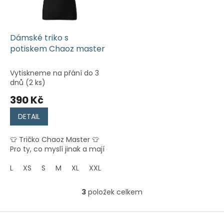
Dámské triko s
potiskem Chaoz master
Vytiskneme na přání do 3
dnů
(2 ks)
390 Kč
DETAIL
👕 Tričko Chaoz Master 👕
Pro ty, co myslí jinak a mají energii na rozdávání! ...
L
XS
S
M
XL
XXL
3
položek celkem
O
v
l
Z