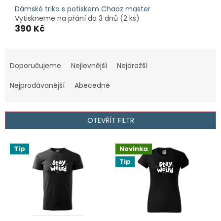
Dámské triko s potiskem Chaoz master
Vytiskneme na přání do 3 dnů
(2 ks)
390 Kč
Ř
a
Doporučujeme
Nejlevnější
Nejdražší
z
e
Nejprodávanější
Abecedně
n
í
p
OTEVŘÍT FILTR
r
o
V
Tip
Novinka
d
ý
u
Tip
p
k
i
t
s
ů
p
r
o