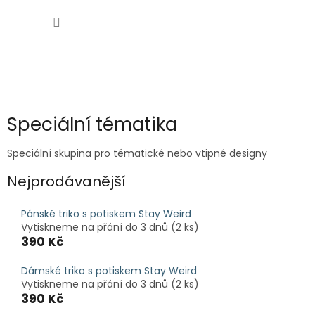
Přejít
NÁKUP
na
obsah
KOŠÍK
Speciální tématika
Speciální skupina pro tématické nebo vtipné designy
Nejprodávanější
Pánské triko s potiskem Stay Weird
Vytiskneme na přání do 3 dnů
(2 ks)
390 Kč
Dámské triko s potiskem Stay Weird
Vytiskneme na přání do 3 dnů
(2 ks)
390 Kč