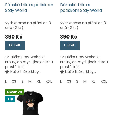
d
Pánské triko s potiskem
Dámské triko s
u
Stay Weird
potiskem Stay Weird
k
t
Vytiskneme na přání do 3
Vytiskneme na přání do 3
ů
dnů
(2 ks)
dnů
(2 ks)
390 Kč
390 Kč
DETAIL
DETAIL
👕 Tričko Stay Weird 👕
👕 Tričko Stay Weird 👕
Pro ty, co myslí jinak a jsou
Pro ty, co myslí jinak a jsou
prostě jiní!
prostě jiní!
🌪️ Naše tričko Stay...
🌪️ Naše tričko Stay...
L
XS
S
M
XL
XXL
L
XS
S
M
XL
XXL
Novinka
Tip