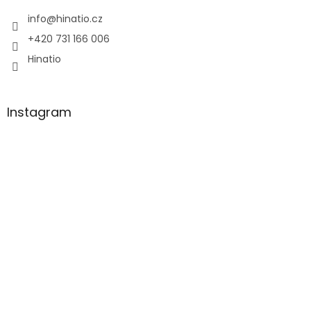
t
í
info
@
hinatio.cz
+420 731 166 006
Hinatio
Instagram