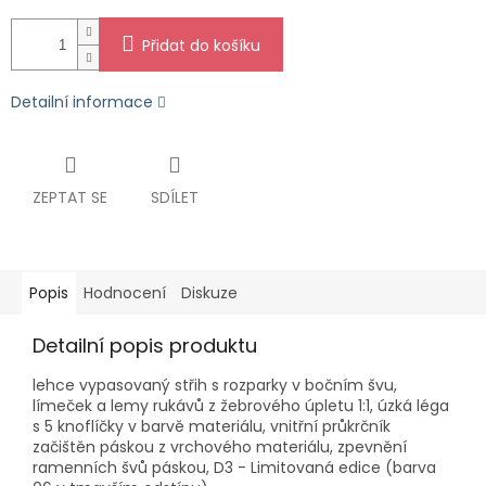
Přidat do košíku
Detailní informace
ZEPTAT SE
SDÍLET
Popis
Hodnocení
Diskuze
Detailní popis produktu
lehce vypasovaný střih s rozparky v bočním švu,
límeček a lemy rukávů z žebrového úpletu 1:1, úzká léga
s 5 knoflíčky v barvě materiálu, vnitřní průkrčník
začištěn páskou z vrchového materiálu, zpevnění
ramenních švů páskou, D3 - Limitovaná edice (barva