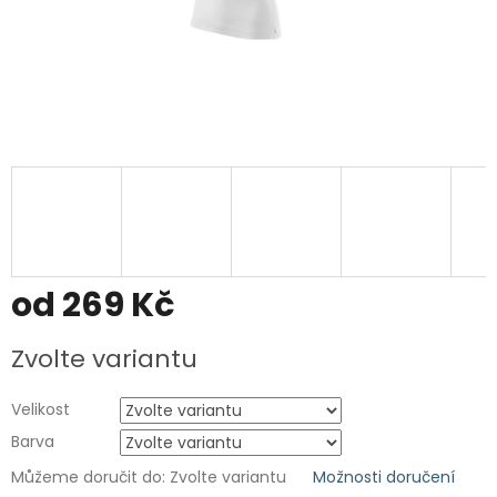
od
269 Kč
Měrná
Zvolte variantu
cena:
Velikost
Barva
Můžeme doručit do:
Zvolte variantu
Možnosti doručení