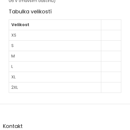
06 v tmavším odstínu)
Tabulka velikostí
Velikost
XS
S
M
L
XL
2XL
Z
á
p
a
Kontakt