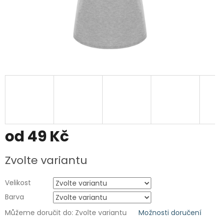
od
49 Kč
Měrná
Zvolte variantu
cena:
Velikost
Barva
Můžeme doručit do:
Zvolte variantu
Možnosti doručení