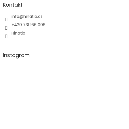
a
Kontakt
t
í
info
@
hinatio.cz
+420 731 166 006
Hinatio
Instagram