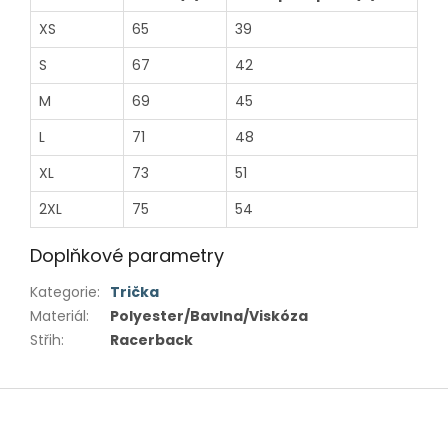
XS
65
39
S
67
42
M
69
45
L
71
48
XL
73
51
2XL
75
54
Doplňkové parametry
Kategorie
:
Trička
Materiál
:
Polyester/Bavlna/Viskóza
Střih
:
Racerback
Z
á
p