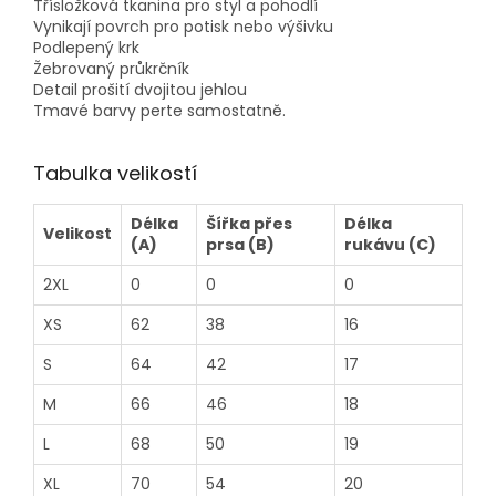
Třísložková tkanina pro styl a pohodlí
Vynikají povrch pro potisk nebo výšivku
Podlepený krk
Žebrovaný průkrčník
Detail prošití dvojitou jehlou
Tmavé barvy perte samostatně.
Tabulka velikostí
Délka
Šířka přes
Délka
Velikost
(A)
prsa (B)
rukávu (C)
2XL
0
0
0
XS
62
38
16
S
64
42
17
M
66
46
18
L
68
50
19
XL
70
54
20