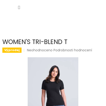
Přejít
NÁKUP
na
obsah
KOŠÍK
WOMEN'S TRI-BLEND T
Průměrné
Neohodnoceno
Podrobnosti hodnocení
Výprodej
hodnocení
produktu
je
0,0
z
5
hvězdiček.