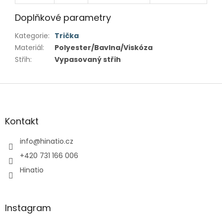
Doplňkové parametry
Kategorie
:
Trička
Materiál
:
Polyester/Bavlna/Viskóza
Střih
:
Vypasovaný střih
Z
á
p
a
Kontakt
t
í
info
@
hinatio.cz
+420 731 166 006
Hinatio
Instagram