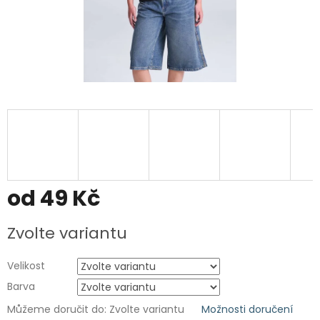
od
49 Kč
Měrná
Zvolte variantu
cena:
Velikost
Barva
Můžeme doručit do:
Zvolte variantu
Možnosti doručení