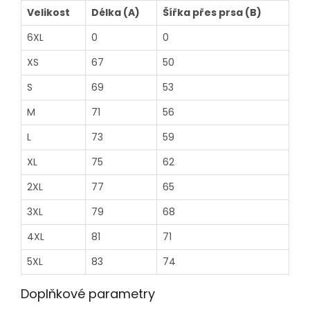
Velikost
Délka (A)
Šířka přes prsa (B)
6XL
0
0
XS
67
50
S
69
53
M
71
56
L
73
59
XL
75
62
2XL
77
65
3XL
79
68
4XL
81
71
5XL
83
74
Doplňkové parametry