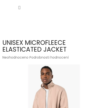
Přejít
NÁKUP
na
obsah
KOŠÍK
UNISEX MICROFLEECE
ELASTICATED JACKET
Průměrné
Neohodnoceno
Podrobnosti hodnocení
hodnocení
produktu
je
0,0
z
5
hvězdiček.