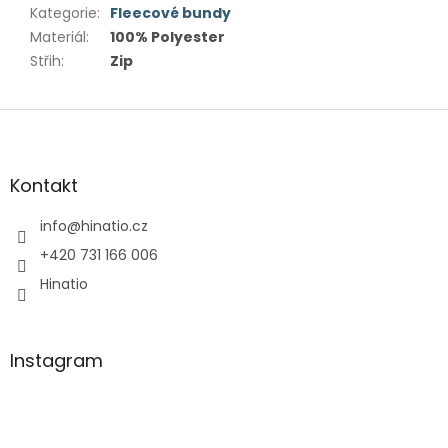
Kategorie
:
Fleecové bundy
Materiál
:
100% Polyester
Střih
:
Zip
Z
á
p
a
Kontakt
t
í
info
@
hinatio.cz
+420 731 166 006
Hinatio
Instagram