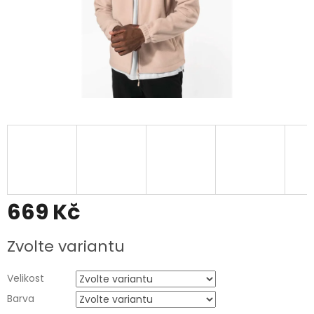
669 Kč
Měrná
Zvolte variantu
cena:
Velikost
Barva