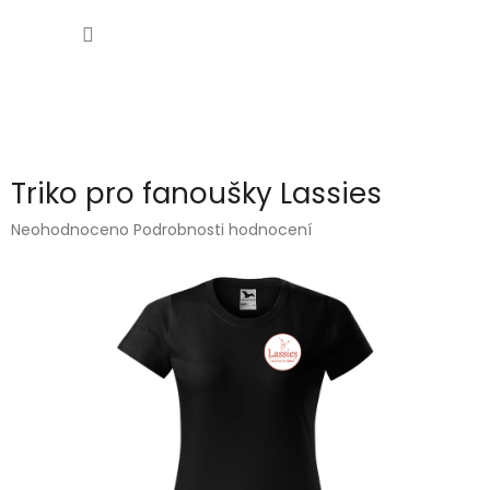
Přejít
NÁKUP
na
obsah
KOŠÍK
Triko pro fanoušky Lassies
Průměrné
Neohodnoceno
Podrobnosti hodnocení
hodnocení
produktu
je
0,0
z
5
hvězdiček.