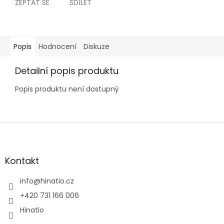
ZEPTAT SE
SDÍLET
Popis
Hodnocení
Diskuze
Detailní popis produktu
Popis produktu není dostupný
Z
á
p
a
Kontakt
t
í
info
@
hinatio.cz
+420 731 166 006
Hinatio