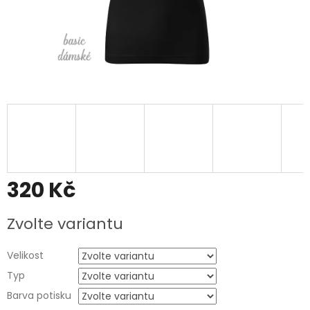
320 Kč
Měrná
Zvolte variantu
cena:
Velikost
Typ
Barva potisku