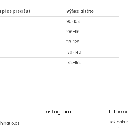
a přes prsa (B)
Výška dítěte
96-104
106-116
118-128
130-140
142-152
Instagram
Inform
Jak naku
@
hinatio.cz