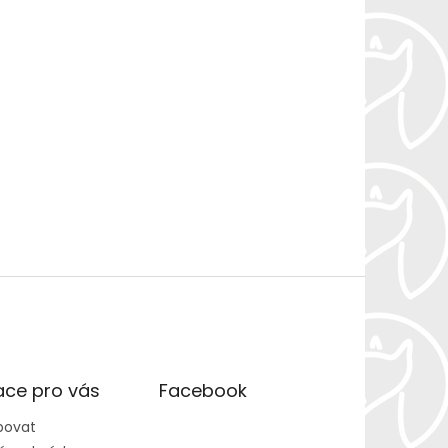
ace pro vás
Facebook
povat