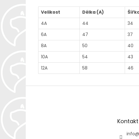
Velikost
Délka (A)
Šířk
4A
44
34
6A
47
37
8A
50
40
10A
54
43
12A
58
46
Z
á
p
a
t
Kontakt
í
info