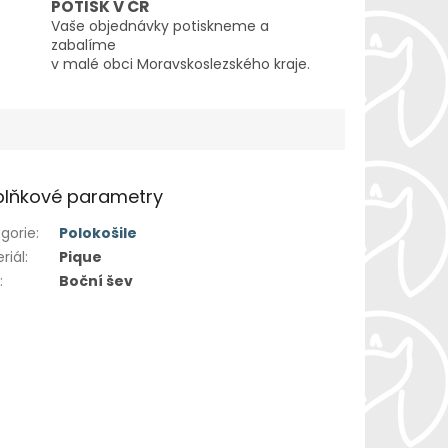
POTISK V ČR
Vaše objednávky potiskneme a
zabalíme
v malé obci Moravskoslezského kraje.
lňkové parametry
gorie
:
Polokošile
riál
:
Pique
h
:
Boční šev