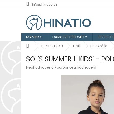
Přejít
info@hinatio.cz
na
obsah
MAMINKY
DÁRKOVÉ PŘEDMĚTY
BEZ POTI
Domů
BEZ POTISKU
Děti
Polokošile
SOL'S SUMMER II KIDS' - PO
Průměrné
Neohodnoceno
Podrobnosti hodnocení
hodnocení
produktu
je
0,0
z
5
hvězdiček.