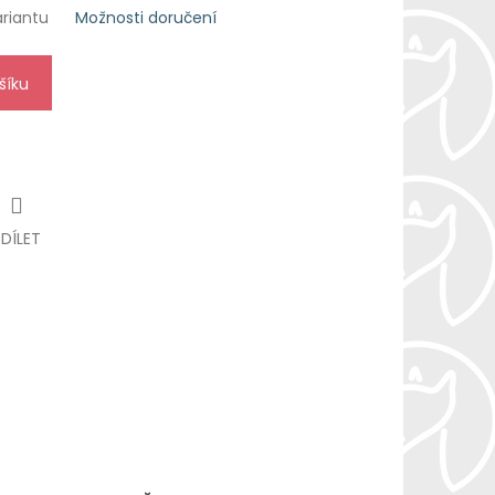
ariantu
Možnosti doručení
šíku
SDÍLET