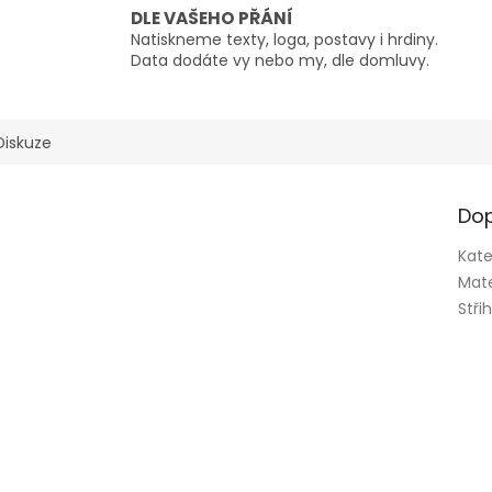
DLE VAŠEHO PŘÁNÍ
Natiskneme texty, loga, postavy i hrdiny.
Data dodáte vy nebo my, dle domluvy.
Diskuze
Dop
Kate
Mate
Stři