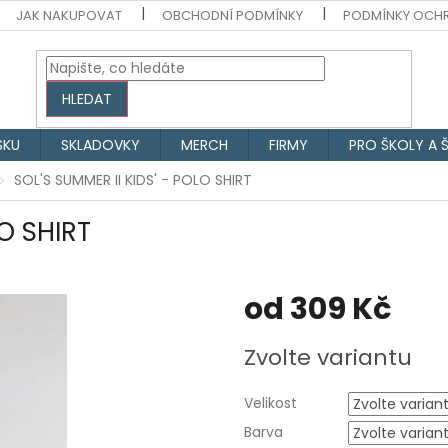
JAK NAKUPOVAT
OBCHODNÍ PODMÍNKY
PODMÍNKY OCH
HLEDAT
SKU
SKLADOVKY
MERCH
FIRMY
PRO ŠKOLY A 
SOL'S SUMMER II KIDS' - POLO SHIRT
LO SHIRT
od
309 Kč
Měrná
Zvolte variantu
cena:
Velikost
Barva