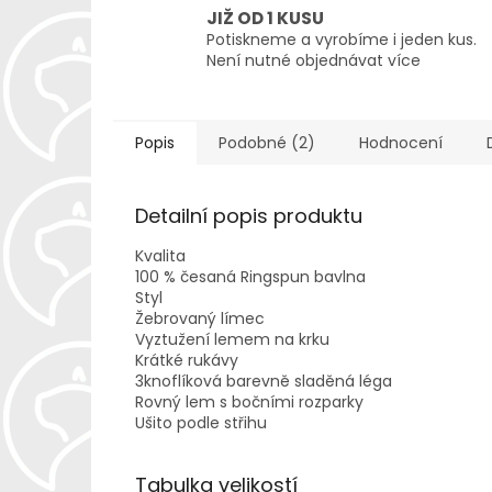
JIŽ OD 1 KUSU
Potiskneme a vyrobíme i jeden kus.
Není nutné objednávat více
Popis
Podobné (2)
Hodnocení
Detailní popis produktu
Kvalita
100 % česaná Ringspun bavlna
Styl
Žebrovaný límec
Vyztužení lemem na krku
Krátké rukávy
3knoflíková barevně sladěná léga
Rovný lem s bočními rozparky
Ušito podle střihu
Tabulka velikostí