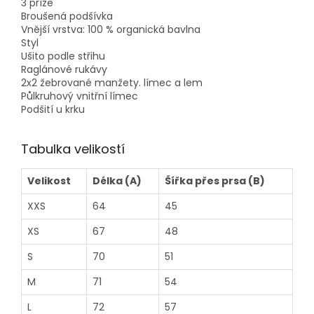
3 příze
Broušená podšívka
Vnější vrstva: 100 % organická bavlna
Styl
Ušito podle střihu
Raglánové rukávy
2x2 žebrované manžety. límec a lem
Půlkruhový vnitřní límec
Podšití u krku
Tabulka velikostí
Velikost
Délka (A)
Šířka přes prsa (B)
XXS
64
45
XS
67
48
S
70
51
M
71
54
L
72
57