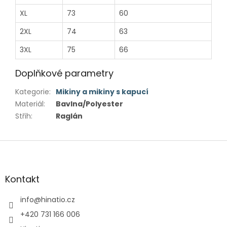
XL
73
60
2XL
74
63
3XL
75
66
Doplňkové parametry
Kategorie
:
Mikiny a mikiny s kapucí
Materiál
:
Bavlna/Polyester
Střih
:
Raglán
Z
á
p
a
Kontakt
t
í
info
@
hinatio.cz
+420 731 166 006