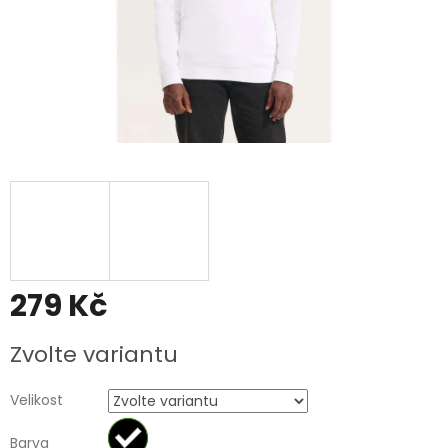
279 Kč
Měrná
Zvolte variantu
cena:
Velikost
Barva