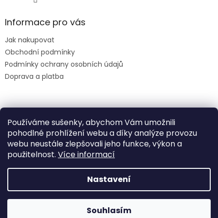
Informace pro vás
Jak nakupovat
Obchodní podmínky
Podmínky ochrany osobních údajů
Doprava a platba
Facebook
Používáme sušenky, abychom Vám umožnili
HINATIO
pohodlné prohlížení webu a díky analýze provozu
webu neustále zlepšovali jeho funkce, výkon a
použitelnost.
Více informací
Nastavení
Vytvořil Shoptet
Na webu se pracuje, omluvte případné drobné komplikace
Souhlasím
Copyright 2026
HINATIO
. Všechna práva vyhrazena.
a změny.