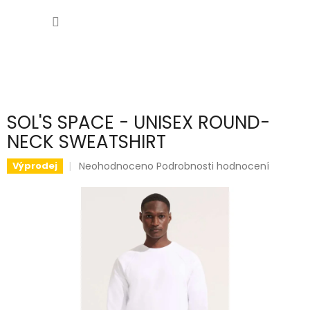
Přejít
NÁKUP
na
obsah
KOŠÍK
SOL'S SPACE - UNISEX ROUND-
NECK SWEATSHIRT
Průměrné
Neohodnoceno
Podrobnosti hodnocení
Výprodej
hodnocení
produktu
je
0,0
z
5
hvězdiček.