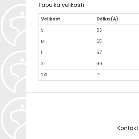
Tabulka velikostí
Velikost
Délka (A)
S
63
M
65
L
67
XL
69
2XL
71
Z
á
p
a
t
Kontakt
í