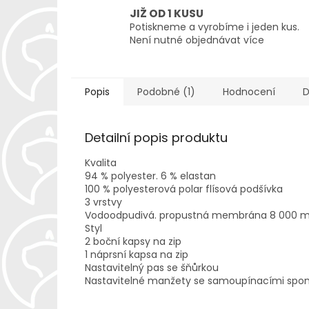
JIŽ OD 1 KUSU
Potiskneme a vyrobíme i jeden kus.
Není nutné objednávat více
Popis
Podobné (1)
Hodnocení
D
Detailní popis produktu
Kvalita
94 % polyester. 6 % elastan
100 % polyesterová polar flísová podšívka
3 vrstvy
Vodoodpudivá. propustná membrána 8 000
Styl
2 boční kapsy na zip
1 náprsní kapsa na zip
Nastavitelný pas se šňůrkou
Nastavitelné manžety se samoupínacími spo