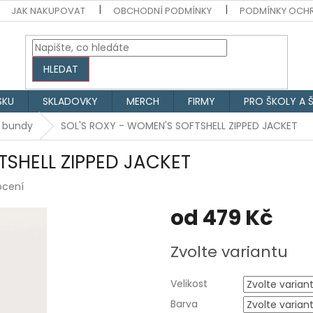
JAK NAKUPOVAT
OBCHODNÍ PODMÍNKY
PODMÍNKY OCH
HLEDAT
SKU
SKLADOVKY
MERCH
FIRMY
PRO ŠKOLY A 
é bundy
SOL'S ROXY - WOMEN'S SOFTSHELL ZIPPED JACKET
TSHELL ZIPPED JACKET
ocení
od
479 Kč
Měrná
Zvolte variantu
cena:
Velikost
Barva