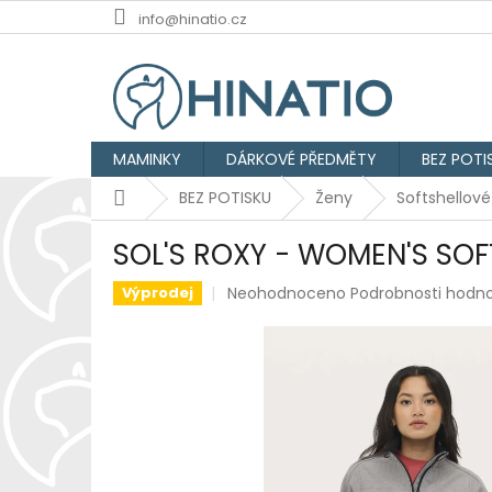
Přejít
info@hinatio.cz
na
obsah
MAMINKY
DÁRKOVÉ PŘEDMĚTY
BEZ POTI
Domů
BEZ POTISKU
Ženy
Softshellov
SOL'S ROXY - WOMEN'S SOF
Průměrné
Neohodnoceno
Podrobnosti hodn
Výprodej
hodnocení
produktu
je
0,0
z
5
hvězdiček.