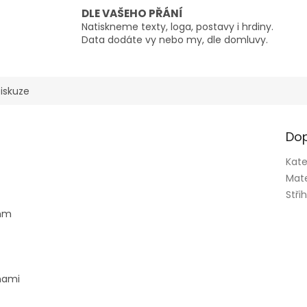
DLE VAŠEHO PŘÁNÍ
Natiskneme texty, loga, postavy i hrdiny.
Data dodáte vy nebo my, dle domluvy.
iskuze
Dop
Kate
Mate
Stři
 mm
nami