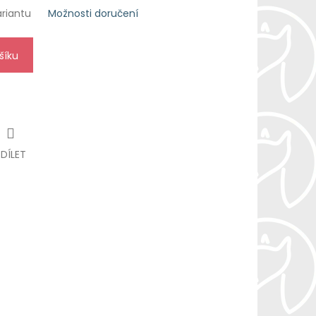
ariantu
Možnosti doručení
šíku
SDÍLET