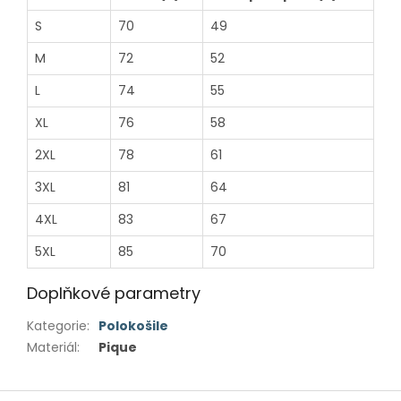
S
70
49
M
72
52
L
74
55
XL
76
58
2XL
78
61
3XL
81
64
4XL
83
67
5XL
85
70
Doplňkové parametry
Kategorie
:
Polokošile
Materiál
:
Pique
Z