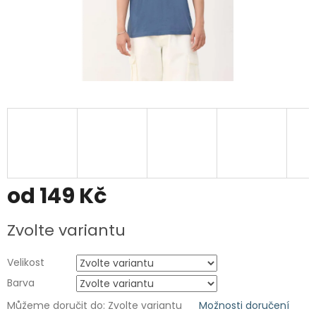
od
149 Kč
Měrná
Zvolte variantu
cena:
Velikost
Barva
Můžeme doručit do:
Zvolte variantu
Možnosti doručení