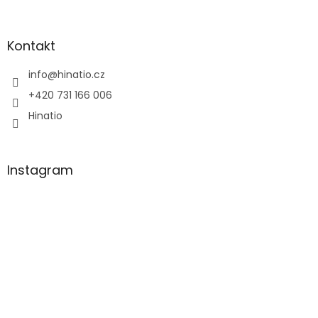
á
p
a
Kontakt
t
í
info
@
hinatio.cz
+420 731 166 006
Hinatio
Instagram