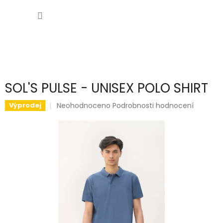
Přejít
NÁKUP
na
obsah
KOŠÍK
SOL'S PULSE - UNISEX POLO SHIRT
Průměrné
Neohodnoceno
Podrobnosti hodnocení
Výprodej
hodnocení
produktu
je
0,0
z
5
hvězdiček.