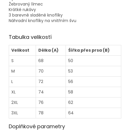
Žebrovaný límec
Krátké rukávy
3 barevně sladěné knoflíky
Náhradní knoflíky na vnitřním švu
Tabulka velikostí
Velikost
Délka (A)
Šířka přes prsa (B)
S
68
50
M
70
53
L
72
56
XL
74
58
2XL
76
62
3XL
78
64
Doplňkové parametry