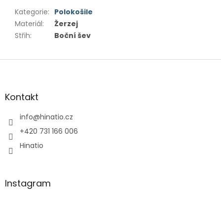
Kategorie
:
Polokošile
Materiál
:
Žerzej
Střih
:
Boční šev
Z
á
p
a
Kontakt
t
í
info
@
hinatio.cz
+420 731 166 006
Hinatio
Instagram