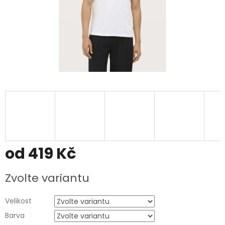
od
419 Kč
Měrná
Zvolte variantu
cena:
Velikost
Barva