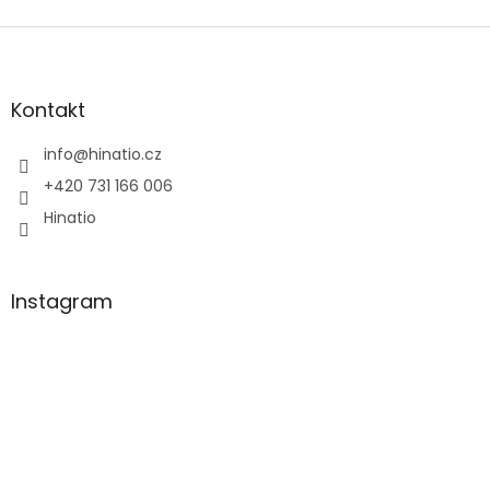
Z
á
p
a
Kontakt
t
í
info
@
hinatio.cz
+420 731 166 006
Hinatio
Instagram