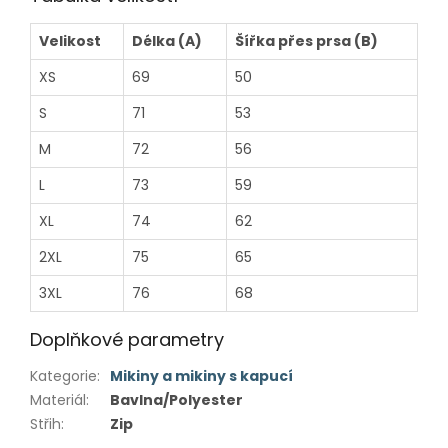
Velikost
Délka (A)
Šířka přes prsa (B)
XS
69
50
S
71
53
M
72
56
L
73
59
XL
74
62
2XL
75
65
3XL
76
68
Doplňkové parametry
Kategorie
:
Mikiny a mikiny s kapucí
Materiál
:
Bavlna/Polyester
Střih
:
Zip