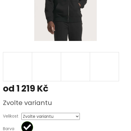
od
1 219 Kč
Měrná
Zvolte variantu
cena:
Velikost
Barva