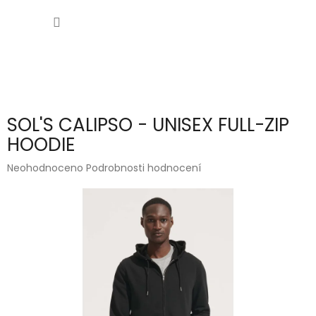
Přejít
NÁKUP
na
obsah
KOŠÍK
SOL'S CALIPSO - UNISEX FULL-ZIP
HOODIE
Průměrné
Neohodnoceno
Podrobnosti hodnocení
hodnocení
produktu
je
0,0
z
5
hvězdiček.