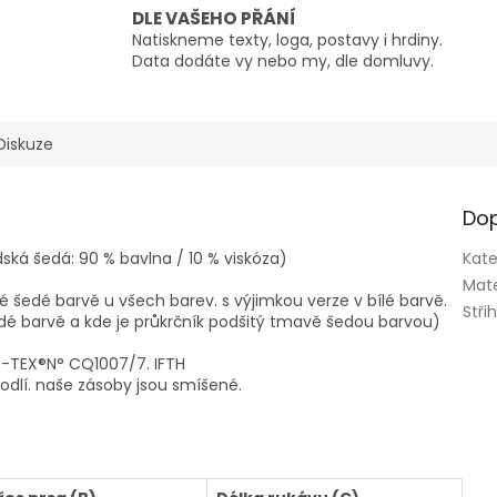
DLE VAŠEHO PŘÁNÍ
Natiskneme texty, loga, postavy i hrdiny.
Data dodáte vy nebo my, dle domluvy.
Diskuze
Dop
á šedá: 90 % bavlna / 10 % viskóza)
Kate
Mate
ké šedé barvě u všech barev. s výjimkou verze v bílé barvě.
Stři
 šedé barvě a kde je průkrčník podšitý tmavě šedou barvou)
O-TEX®N° CQ1007/7. IFTH
odlí. naše zásoby jsou smíšené.