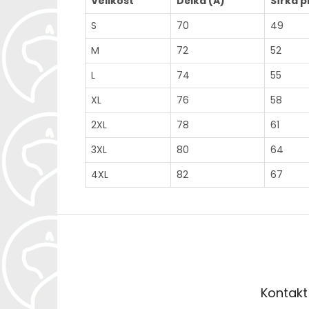
Velikost
Délka (A)
Šířka p
S
70
49
M
72
52
L
74
55
XL
76
58
2XL
78
61
3XL
80
64
4XL
82
67
Z
á
p
a
t
Kontakt
í