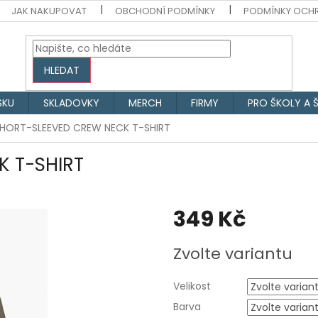
JAK NAKUPOVAT
OBCHODNÍ PODMÍNKY
PODMÍNKY OCH
HLEDAT
SKU
SKLADOVKY
MERCH
FIRMY
PRO ŠKOLY A 
HORT-SLEEVED CREW NECK T-SHIRT
 T-SHIRT
349 Kč
Měrná
Zvolte variantu
cena:
Velikost
Barva