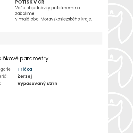
POTISK V ČR
Vaše objednávky potiskneme a
zabalíme
v malé obci Moravskoslezského kraje.
lňkové parametry
gorie
:
Trička
riál
:
Žerzej
h
:
Vypasovaný střih