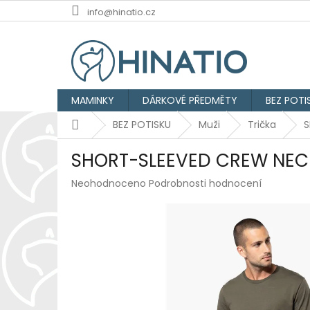
Přejít
info@hinatio.cz
na
obsah
MAMINKY
DÁRKOVÉ PŘEDMĚTY
BEZ POTI
Domů
BEZ POTISKU
Muži
Trička
S
SHORT-SLEEVED CREW NECK
Průměrné
Neohodnoceno
Podrobnosti hodnocení
hodnocení
produktu
je
0,0
z
5
hvězdiček.