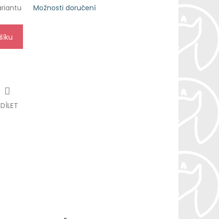
ariantu
Možnosti doručení
šíku
SDÍLET