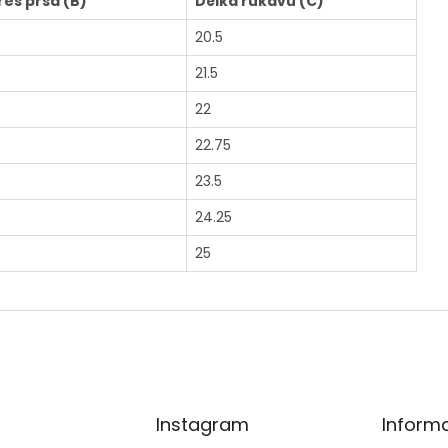
řes prsa (B)
Délka rukávu (C)
20.5
21.5
22
22.75
23.5
24.25
25
Instagram
Inform