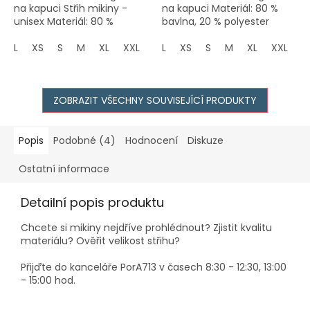
na kapuci Střih mikiny -
na kapuci Materiál: 80 %
unisex Materiál: 80 %
bavlna, 20 % polyester
bavlna, 20 % polyester
Gramáž: 280 g/m²
Gramáž: 280 g/m²
L
XS
S
M
XL
XXL
3XL
L
XS
S
M
XL
XXL
3
ZOBRAZIT VŠECHNY SOUVISEJÍCÍ PRODUKTY
Popis
Podobné (4)
Hodnocení
Diskuze
Ostatní informace
Detailní popis produktu
Chcete si mikiny nejdříve prohlédnout? Zjistit kvalitu
materiálu? Ověřit velikost střihu?
Přijďte do kanceláře PorA713 v časech 8:30 - 12:30, 13:00
- 15:00 hod.