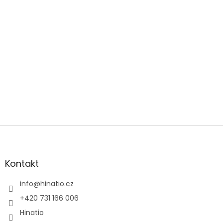
Z
á
p
a
Kontakt
t
í
info
@
hinatio.cz
+420 731 166 006
Hinatio