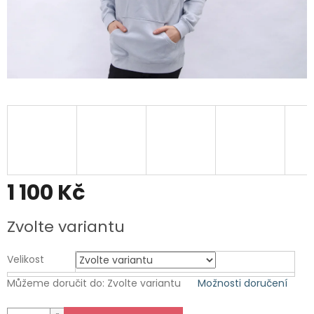
1 100 Kč
Měrná
Zvolte variantu
cena:
Velikost
Můžeme doručit do:
Zvolte variantu
Možnosti doručení