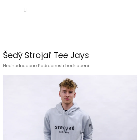
Přejít
NÁKUP
na
obsah
KOŠÍK
Šedý Strojař Tee Jays
Průměrné
Neohodnoceno
Podrobnosti hodnocení
hodnocení
produktu
je
0,0
z
5
hvězdiček.