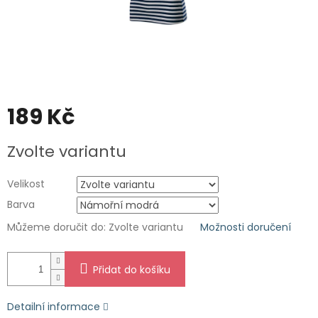
189 Kč
Měrná
Zvolte variantu
cena:
Velikost
Barva
Můžeme doručit do:
Zvolte variantu
Možnosti doručení
Přidat do košíku
Detailní informace