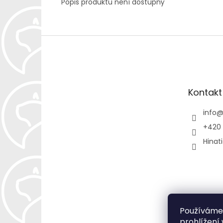
Popis produktu není dostupný
Z
á
p
a
t
Kontakt
í
info
+420 
Hinat
Používáme
prohlížení