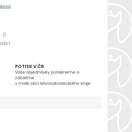
bková
SDÍLET
POTISK V ČR
Vaše objednávky potiskneme a
zabalíme
v malé obci Moravskoslezského kraje.