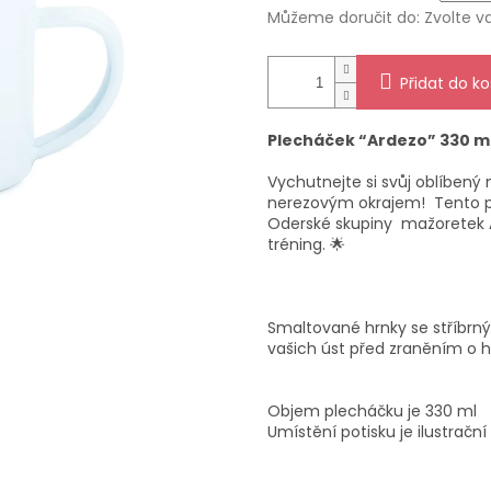
Můžeme doručit do:
Zvolte v
Přidat do ko
Plecháček “Ardezo” 330 m
Vychutnejte si svůj oblíbený
nerezovým okrajem! Tento pl
Oderské skupiny mažoretek A
tréning. 🌟
Smaltované hrnky se stříbrný
vašich úst před zraněním o 
Objem plecháčku je 330
ml
Umístění potisku je ilustrační