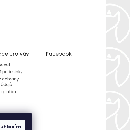
ace pro vás
Facebook
povat
í podmínky
 ochrany
 údajů
a platba
ouhlasím