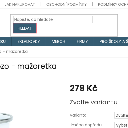
JAK NAKUPOVAT
OBCHODNÍ PODMÍNKY
PODMÍNKY OCH
HLEDAT
SKU
SKLADOVKY
MERCH
FIRMY
PRO ŠKOLY A 
o - mažoretka
ezo - mažoretka
279 Kč
Měrná
Zvolte variantu
cena:
Varianta
Jméno dopředu