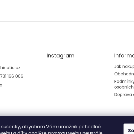
Instagram
Inform
Jak naku
@
hinatio.cz
Obchodn
731 166 006
Podmínky
io
osobních
Doprava 
 sušenky, abychom Vám umožnili pohodlné
Sledovat na
S
 webu a díky analýze provozu webu neustále
Instagramu