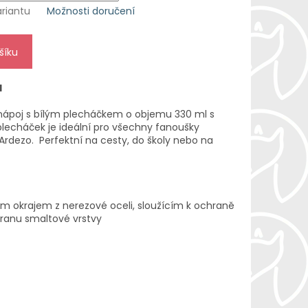
ariantu
Možnosti doručení
šíku
l
 nápoj s bílým plecháčkem o objemu 330 ml s
echáček je ideální pro všechny fanoušky
rdezo. Perfektní na cesty, do školy nebo na
m okrajem z nerezové oceli, sloužícím k ochraně
hranu smaltové vrstvy