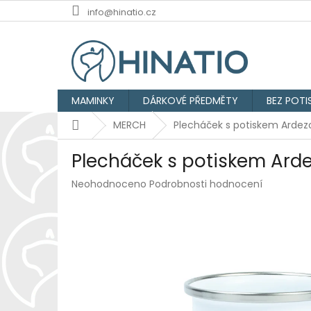
Přejít
info@hinatio.cz
na
obsah
MAMINKY
DÁRKOVÉ PŘEDMĚTY
BEZ POTI
Domů
MERCH
Plecháček s potiskem Ardez
Plecháček s potiskem Ard
Průměrné
Neohodnoceno
Podrobnosti hodnocení
hodnocení
produktu
je
0,0
z
5
hvězdiček.