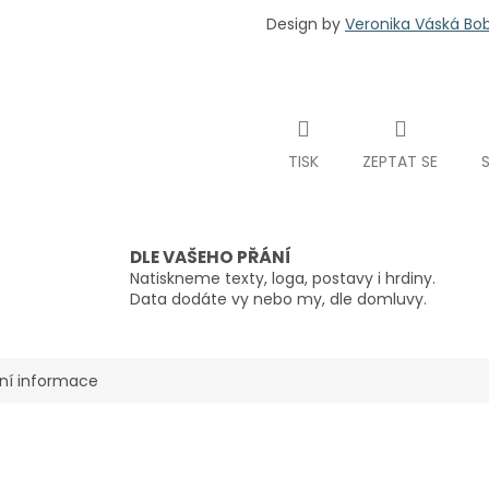
Design by
Veronika Váská Bo
TISK
ZEPTAT SE
DLE VAŠEHO PŘÁNÍ
Natiskneme texty, loga, postavy i hrdiny.
Data dodáte vy nebo my, dle domluvy.
ní informace