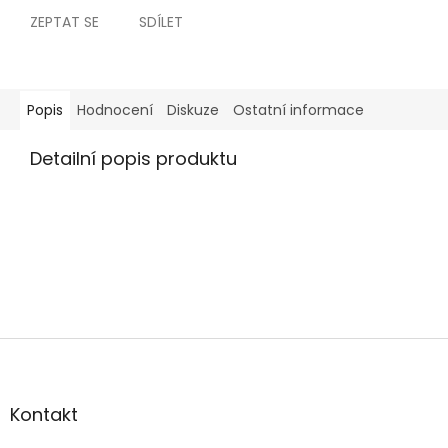
ZEPTAT SE
SDÍLET
Popis
Hodnocení
Diskuze
Ostatní informace
Detailní popis produktu
Z
á
p
a
Kontakt
t