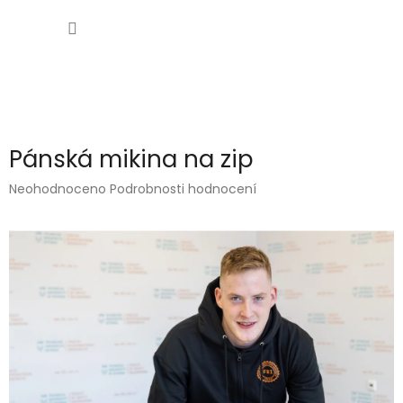
Přejít
NÁKUP
na
obsah
KOŠÍK
Pánská mikina na zip
Průměrné
Neohodnoceno
Podrobnosti hodnocení
hodnocení
produktu
je
0,0
z
5
hvězdiček.