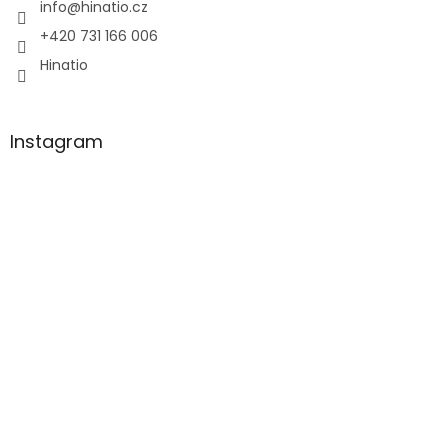
í
info
@
hinatio.cz
+420 731 166 006
Hinatio
Instagram