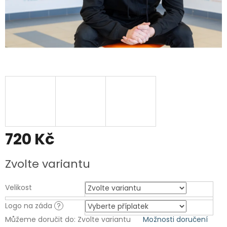
720 Kč
Měrná
Zvolte variantu
cena:
Velikost
Logo na záda
?
Můžeme doručit do:
Zvolte variantu
Možnosti doručení