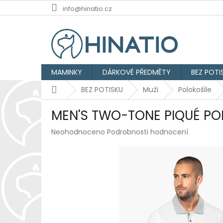
Přejít
info@hinatio.cz
na
obsah
MAMINKY
DÁRKOVÉ PŘEDMĚTY
BEZ POTI
Domů
BEZ POTISKU
Muži
Polokošile
MEN'S TWO-TONE PIQUÉ PO
Průměrné
Neohodnoceno
Podrobnosti hodnocení
hodnocení
produktu
je
0,0
z
5
hvězdiček.