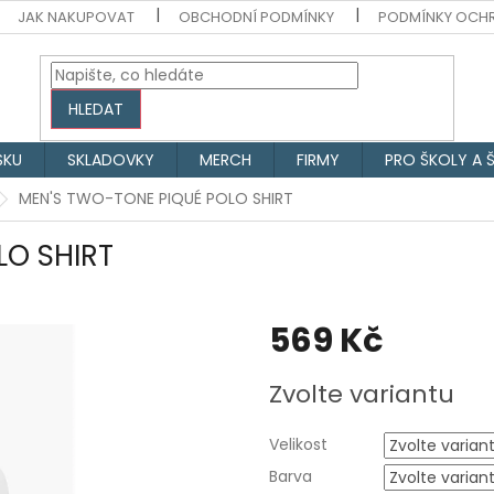
JAK NAKUPOVAT
OBCHODNÍ PODMÍNKY
PODMÍNKY OCH
HLEDAT
SKU
SKLADOVKY
MERCH
FIRMY
PRO ŠKOLY A 
MEN'S TWO-TONE PIQUÉ POLO SHIRT
LO SHIRT
569 Kč
Měrná
Zvolte variantu
cena:
Velikost
Barva