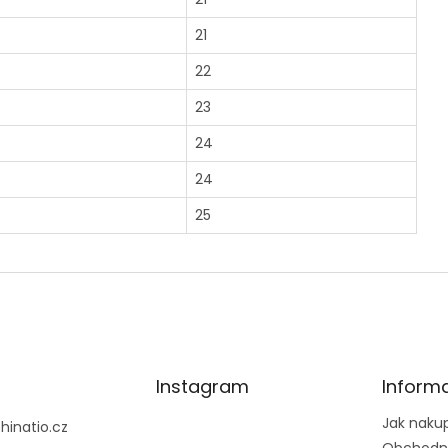
21
22
23
24
24
25
Instagram
Inform
Jak naku
@
hinatio.cz