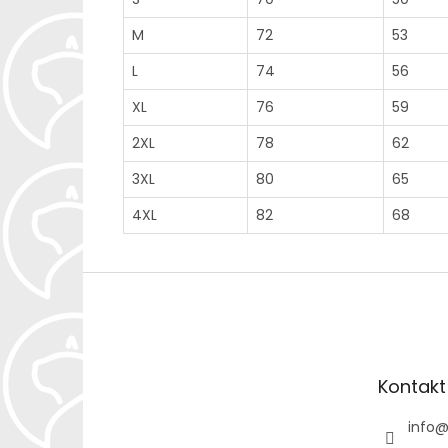
M
72
53
L
74
56
XL
76
59
2XL
78
62
3XL
80
65
4XL
82
68
Z
á
p
a
t
Kontakt
í
info