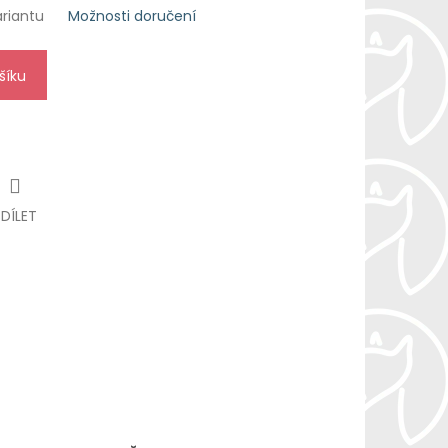
ariantu
Možnosti doručení
šíku
SDÍLET