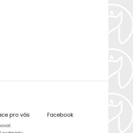
ace pro vás
Facebook
povat