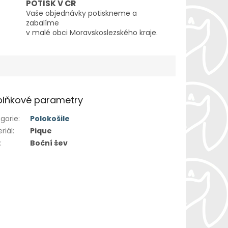
POTISK V ČR
Vaše objednávky potiskneme a
zabalíme
v malé obci Moravskoslezského kraje.
lňkové parametry
gorie
:
Polokošile
riál
:
Pique
h
:
Boční šev