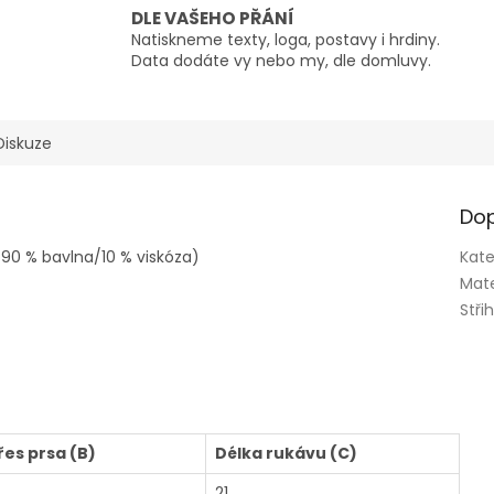
DLE VAŠEHO PŘÁNÍ
Natiskneme texty, loga, postavy i hrdiny.
Data dodáte vy nebo my, dle domluvy.
Diskuze
Dop
 90 % bavlna/10 % viskóza)
Kate
Mate
Stři
řes prsa (B)
Délka rukávu (C)
21