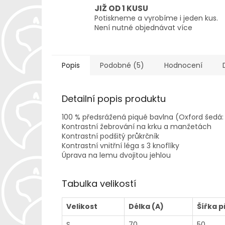
JIŽ OD 1 KUSU
Potiskneme a vyrobíme i jeden kus.
Není nutné objednávat více
Popis
Podobné (5)
Hodnocení
Detailní popis produktu
100 % předsrážená piqué bavlna (Oxford šedá:
Kontrastní žebrování na krku a manžetách
Kontrastní podšitý průkrčník
Kontrastní vnitřní léga s 3 knoflíky
Úprava na lemu dvojitou jehlou
Tabulka velikostí
Velikost
Délka (A)
Šířka p
S
70
50