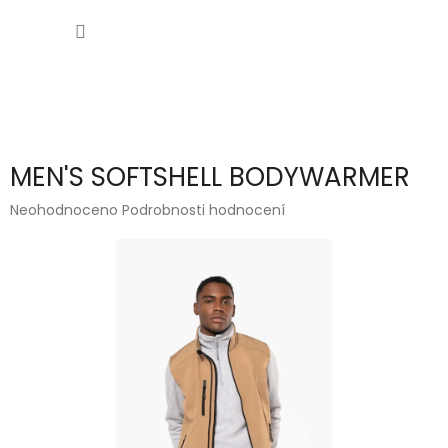
Přejít
NÁKUP
na
obsah
KOŠÍK
MEN'S SOFTSHELL BODYWARMER
Průměrné
Neohodnoceno
Podrobnosti hodnocení
hodnocení
produktu
je
0,0
z
5
hvězdiček.