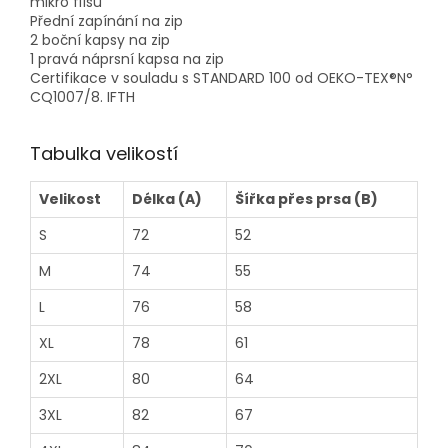
mikro flísu
Přední zapínání na zip
2 boční kapsy na zip
1 pravá náprsní kapsa na zip
Certifikace v souladu s STANDARD 100 od OEKO-TEX®N°
CQ1007/8. IFTH
Tabulka velikostí
Velikost
Délka (A)
Šířka přes prsa (B)
S
72
52
M
74
55
L
76
58
XL
78
61
2XL
80
64
3XL
82
67