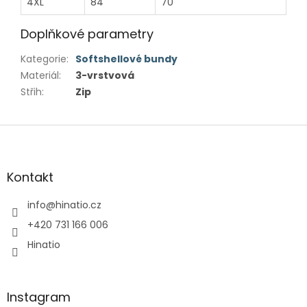
4XL
84
70
Doplňkové parametry
Kategorie
:
Softshellové bundy
Materiál
:
3-vrstvová
Střih
:
Zip
Z
á
p
a
Kontakt
t
í
info
@
hinatio.cz
+420 731 166 006
Hinatio
Instagram