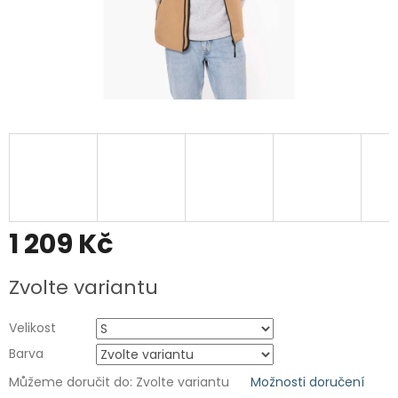
1 209 Kč
Měrná
Zvolte variantu
cena:
Velikost
Barva
Můžeme doručit do:
Zvolte variantu
Možnosti doručení