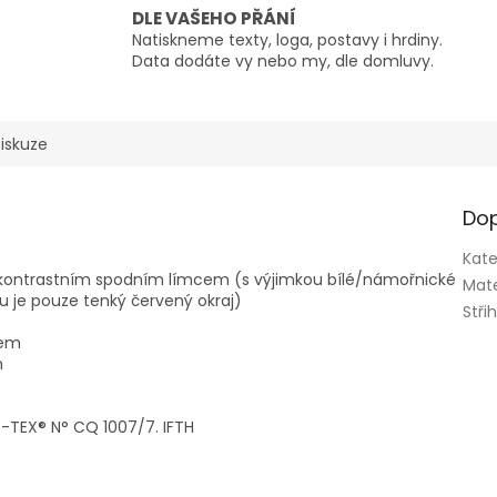
DLE VAŠEHO PŘÁNÍ
Natiskneme texty, loga, postavy i hrdiny.
Data dodáte vy nebo my, dle domluvy.
iskuze
Dop
Kate
kontrastním spodním límcem (s výjimkou bílé/námořnické
Mate
u je pouze tenký červený okraj)
Stři
cem
m
-TEX® N° CQ 1007/7. IFTH