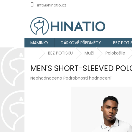
Přejít
info@hinatio.cz
na
obsah
MAMINKY
DÁRKOVÉ PŘEDMĚTY
BEZ POTI
Domů
BEZ POTISKU
Muži
Polokošile
MEN'S SHORT-SLEEVED POL
Průměrné
Neohodnoceno
Podrobnosti hodnocení
hodnocení
produktu
je
0,0
z
5
hvězdiček.