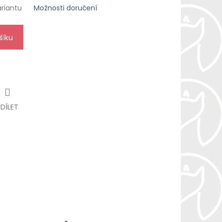
ariantu
Možnosti doručení
šíku
SDÍLET