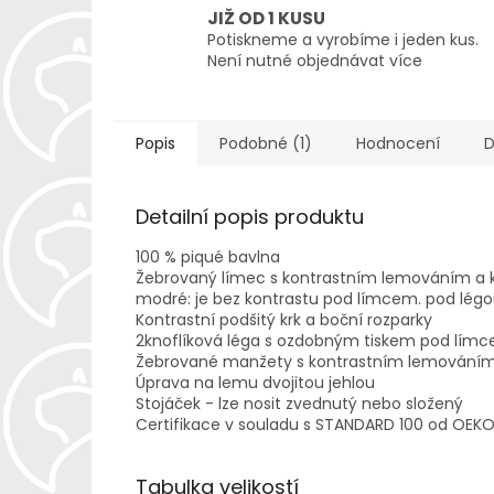
JIŽ OD 1 KUSU
Potiskneme a vyrobíme i jeden kus.
Není nutné objednávat více
Popis
Podobné (1)
Hodnocení
D
Detailní popis produktu
100 % piqué bavlna
Žebrovaný límec s kontrastním lemováním a 
modré: je bez kontrastu pod límcem. pod légo
Kontrastní podšitý krk a boční rozparky
2knoflíková léga s ozdobným tiskem pod lím
Žebrované manžety s kontrastním lemování
Úprava na lemu dvojitou jehlou
Stojáček - lze nosit zvednutý nebo složený
Certifikace v souladu s STANDARD 100 od OEKO
Tabulka velikostí