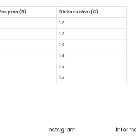
řes prsa (B)
Délka rukávu (C)
22
22
23
24
25
25
Instagram
Inform