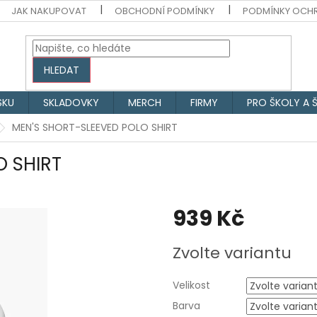
JAK NAKUPOVAT
OBCHODNÍ PODMÍNKY
PODMÍNKY OCH
HLEDAT
SKU
SKLADOVKY
MERCH
FIRMY
PRO ŠKOLY A 
MEN'S SHORT-SLEEVED POLO SHIRT
O SHIRT
939 Kč
Měrná
Zvolte variantu
cena:
Velikost
Barva