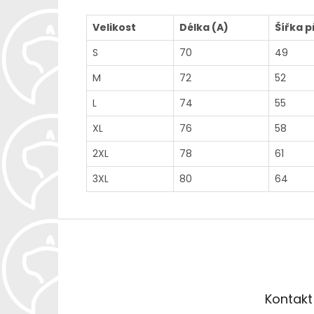
Velikost
Délka (A)
Šířka p
S
70
49
M
72
52
L
74
55
XL
76
58
2XL
78
61
3XL
80
64
Z
á
p
a
t
Kontakt
í