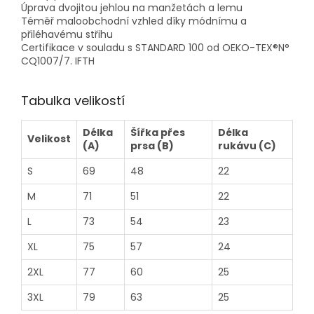
Úprava dvojitou jehlou na manžetách a lemu
Téměř maloobchodní vzhled díky módnímu a
přiléhavému střihu
Certifikace v souladu s STANDARD 100 od OEKO-TEX®N°
CQ1007/7. IFTH
Tabulka velikostí
Délka
Šířka přes
Délka
Velikost
(A)
prsa (B)
rukávu (C)
S
69
48
22
M
71
51
22
L
73
54
23
XL
75
57
24
2XL
77
60
25
3XL
79
63
25