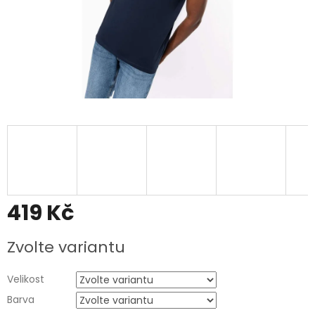
419 Kč
Měrná
Zvolte variantu
cena:
Velikost
Barva