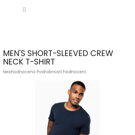
Přejít
NÁKUP
na
obsah
KOŠÍK
MEN'S SHORT-SLEEVED CREW
NECK T-SHIRT
Průměrné
Neohodnoceno
Podrobnosti hodnocení
hodnocení
produktu
je
0,0
z
5
hvězdiček.