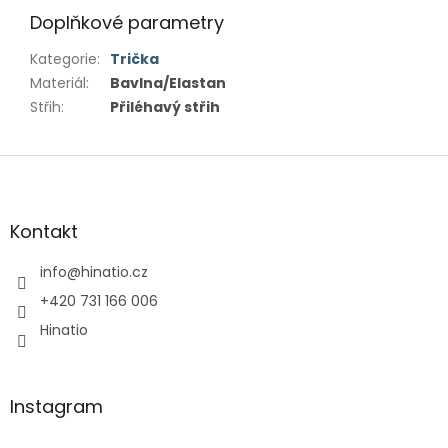
Doplňkové parametry
Kategorie
:
Trička
Materiál
:
Bavlna/Elastan
Střih
:
Přiléhavý střih
Z
á
p
a
Kontakt
t
í
info
@
hinatio.cz
+420 731 166 006
Hinatio
Instagram