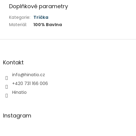
Doplňkové parametry
Kategorie
:
Trička
Materiál
:
100% Bavlna
Z
á
p
a
Kontakt
t
í
info
@
hinatio.cz
+420 731 166 006
Hinatio
Instagram