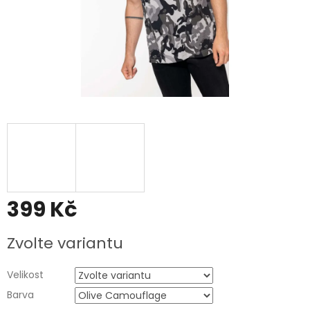
399 Kč
Měrná
Zvolte variantu
cena:
Velikost
Barva