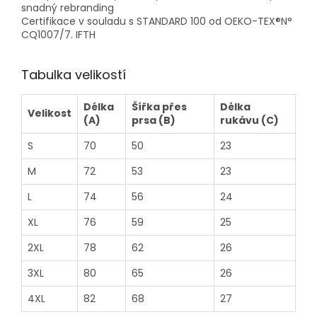
snadný rebranding
Certifikace v souladu s STANDARD 100 od OEKO-TEX®N°
CQ1007/7. IFTH
Tabulka velikostí
Délka
Šířka přes
Délka
Velikost
(A)
prsa (B)
rukávu (C)
S
70
50
23
M
72
53
23
L
74
56
24
XL
76
59
25
2XL
78
62
26
3XL
80
65
26
4XL
82
68
27