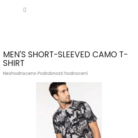
Přejít
NÁKUP
na
obsah
KOŠÍK
MEN'S SHORT-SLEEVED CAMO T-
SHIRT
Průměrné
Neohodnoceno
Podrobnosti hodnocení
hodnocení
produktu
je
0,0
z
5
hvězdiček.