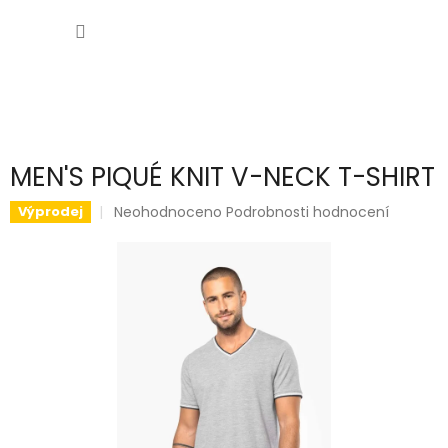
Přejít
NÁKUP
na
obsah
KOŠÍK
MEN'S PIQUÉ KNIT V-NECK T-SHIRT
Průměrné
Neohodnoceno
Podrobnosti hodnocení
Výprodej
hodnocení
produktu
je
0,0
z
5
hvězdiček.