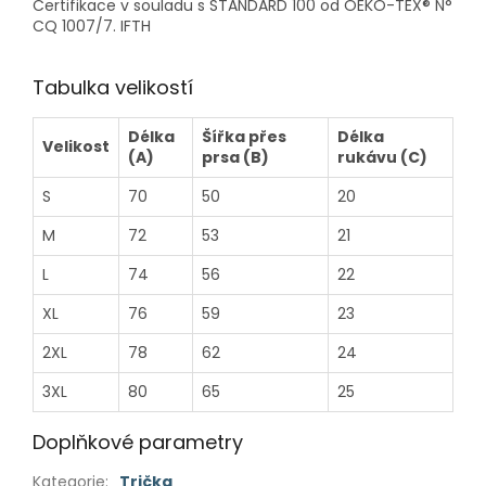
Certifikace v souladu s STANDARD 100 od OEKO-TEX® N°
CQ 1007/7. IFTH
Tabulka velikostí
Délka
Šířka přes
Délka
Velikost
(A)
prsa (B)
rukávu (C)
S
70
50
20
M
72
53
21
L
74
56
22
XL
76
59
23
2XL
78
62
24
3XL
80
65
25
Doplňkové parametry
Kategorie
:
Trička