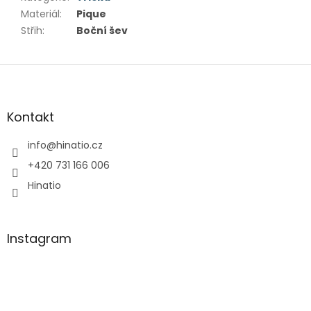
Materiál
:
Pique
Střih
:
Boční šev
Z
á
p
a
Kontakt
t
í
info
@
hinatio.cz
+420 731 166 006
Hinatio
Instagram