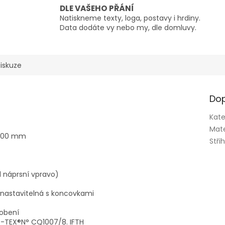
DLE VAŠEHO PŘÁNÍ
Natiskneme texty, loga, postavy i hrdiny.
Data dodáte vy nebo my, dle domluvy.
iskuze
Dop
Kate
Mate
8000 mm
Stři
 1 náprsní vpravo)
 nastavitelná s koncovkami
dobení
O-TEX®N° CQ1007/8. IFTH