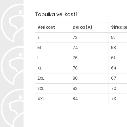
Tabulka velikostí
Velikost
Délka (A)
Šířka p
S
72
55
M
74
58
L
76
61
XL
78
64
2XL
80
67
3XL
82
70
4XL
84
73
Z
á