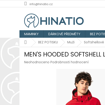
Přejít
info@hinatio.cz
na
obsah
MAMINKY
DÁRKOVÉ PŘEDMĚTY
BEZ POTI
Domů
BEZ POTISKU
Muži
Softshellové
MEN'S HOODED SOFTSHELL 
Průměrné
Neohodnoceno
Podrobnosti hodnocení
hodnocení
produktu
je
0,0
z
5
hvězdiček.