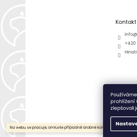
p
a
t
Kontakt
í
info
+420 
Hinat
Používáme
prohlížení
zlepšovali 
Nastave
Copyright 2026
HINATIO
. Všechna práva vyhraze
Na webu se pracuje, omluvte případné drobné komplikace a změny.