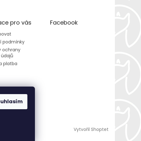
ace pro vás
Facebook
povat
í podmínky
 ochrany
 údajů
a platba
ouhlasím
Vytvořil Shoptet