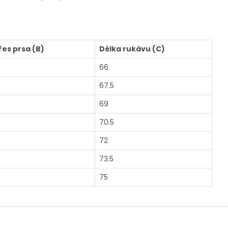
řes prsa (B)
Délka rukávu (C)
66
67.5
69
70.5
72
73.5
75