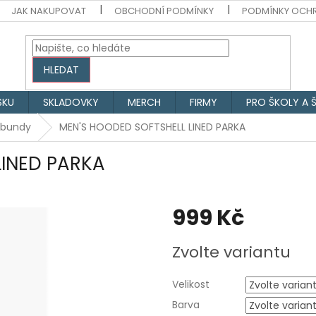
JAK NAKUPOVAT
OBCHODNÍ PODMÍNKY
PODMÍNKY OCH
HLEDAT
SKU
SKLADOVKY
MERCH
FIRMY
PRO ŠKOLY A 
 bundy
MEN'S HOODED SOFTSHELL LINED PARKA
LINED PARKA
999 Kč
Měrná
Zvolte variantu
cena:
Velikost
Barva