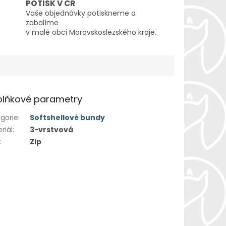
POTISK V ČR
Vaše objednávky potiskneme a
zabalíme
v malé obci Moravskoslezského kraje.
lňkové parametry
gorie
:
Softshellové bundy
riál
:
3-vrstvová
h
:
Zip