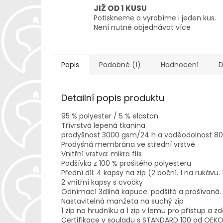
JIŽ OD 1 KUSU
Potiskneme a vyrobíme i jeden kus.
Není nutné objednávat více
Popis
Podobné (1)
Hodnocení
D
Detailní popis produktu
95 % polyester / 5 % elastan
Třívrstvá lepená tkanina
prodyšnost 3000 gsm/24 h a voděodolnost 
Prodyšná membrána ve střední vrstvě
Vnitřní vrstva: mikro flís
Podšívka z 100 % prošitého polyesteru
Přední díl: 4 kapsy na zip (2 boční. 1 na rukávu.
2 vnitřní kapsy s cvočky
Odnímací 3dílná kapuce. podšitá a prošívaná.
Nastavitelná manžeta na suchý zip
1 zip na hrudníku a 1 zip v lemu pro přístup a z
Certifikace v souladu s STANDARD 100 od OEK