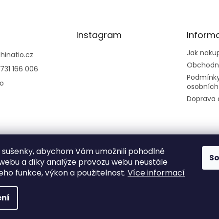
Instagram
Inform
Jak naku
@
hinatio.cz
Obchodn
731 166 006
Podmínky
io
osobních
Doprava 
 sušenky, abychom Vám umožnili pohodlné
Sledovat na
S
 webu a díky analýze provozu webu neustále
Instagramu
jeho funkce, výkon a použitelnost.
Více informací
ní
na.