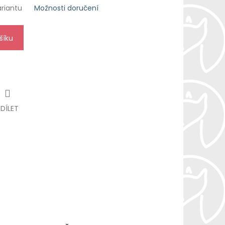
ariantu
Možnosti doručení
šíku
SDÍLET