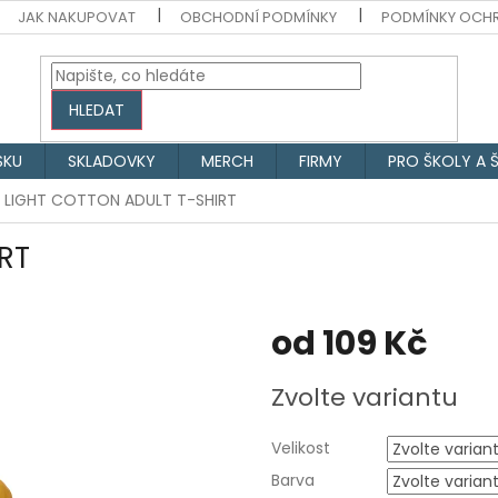
JAK NAKUPOVAT
OBCHODNÍ PODMÍNKY
PODMÍNKY OCH
HLEDAT
SKU
SKLADOVKY
MERCH
FIRMY
PRO ŠKOLY A 
LIGHT COTTON ADULT T-SHIRT
RT
od
109 Kč
Měrná
Zvolte variantu
cena:
Velikost
Barva