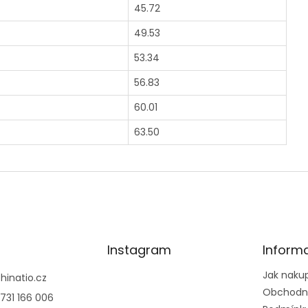
45.72
49.53
53.34
56.83
60.01
63.50
Instagram
Inform
Jak naku
@
hinatio.cz
Obchodn
731 166 006