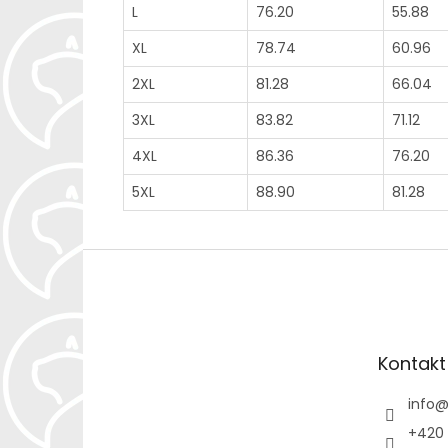
L
76.20
55.88
XL
78.74
60.96
2XL
81.28
66.04
3XL
83.82
71.12
4XL
86.36
76.20
5XL
88.90
81.28
Z
á
p
a
t
Kontakt
í
info
+420 