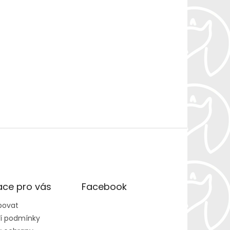
ace pro vás
Facebook
povat
í podmínky