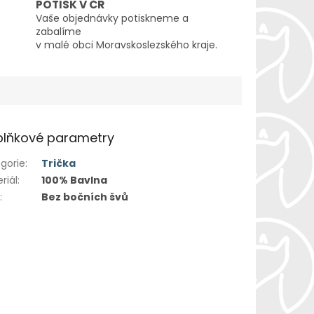
POTISK V ČR
Vaše objednávky potiskneme a
zabalíme
v malé obci Moravskoslezského kraje.
lňkové parametry
gorie
:
Trička
riál
:
100% Bavlna
h
:
Bez bočních švů