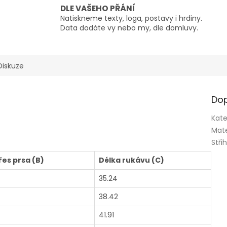
DLE VAŠEHO PŘÁNÍ
Natiskneme texty, loga, postavy i hrdiny.
Data dodáte vy nebo my, dle domluvy.
Diskuze
Dop
Kate
Mate
Stři
řes prsa (B)
Délka rukávu (C)
35.24
38.42
41.91