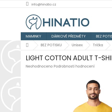
Přejít
info@hinatio.cz
na
obsah
MAMINKY
DÁRKOVÉ PŘEDMĚTY
BEZ POTI
Domů
BEZ POTISKU
Unisex
Trička
LIGHT COTTON ADULT T-SHI
Průměrné
Neohodnoceno
Podrobnosti hodnocení
hodnocení
produktu
je
0,0
z
5
hvězdiček.