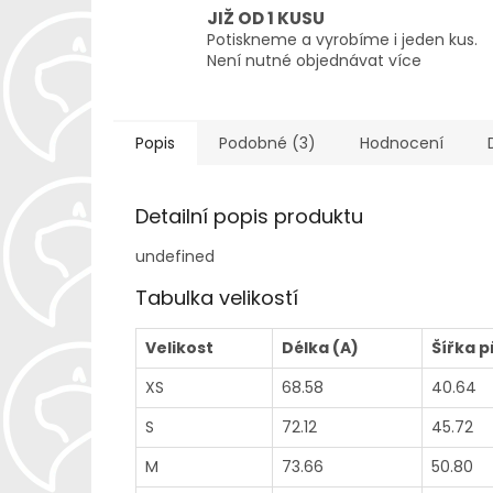
JIŽ OD 1 KUSU
Potiskneme a vyrobíme i jeden kus.
Není nutné objednávat více
Popis
Podobné (3)
Hodnocení
Detailní popis produktu
undefined
Tabulka velikostí
Velikost
Délka (A)
Šířka p
XS
68.58
40.64
S
72.12
45.72
M
73.66
50.80