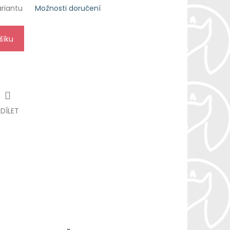
ariantu
Možnosti doručení
šíku
SDÍLET