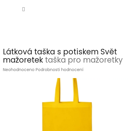
Přejít
NÁKUP
na
obsah
KOŠÍK
Látková taška s potiskem Svět
mažoretek
taška pro mažoretky
Průměrné
Neohodnoceno
Podrobnosti hodnocení
hodnocení
produktu
je
0,0
z
5
hvězdiček.