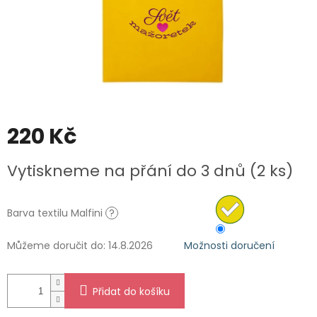
220 Kč
Měrná
Vytiskneme na přání do 3 dnů
(2 ks)
cena:
Barva textilu Malfini
?
Můžeme doručit do:
14.8.2026
Možnosti doručení
Přidat do košíku