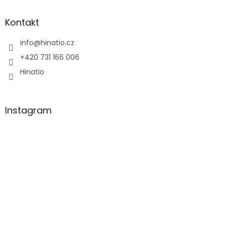
p
a
Kontakt
t
í
info
@
hinatio.cz
+420 731 166 006
Hinatio
Instagram