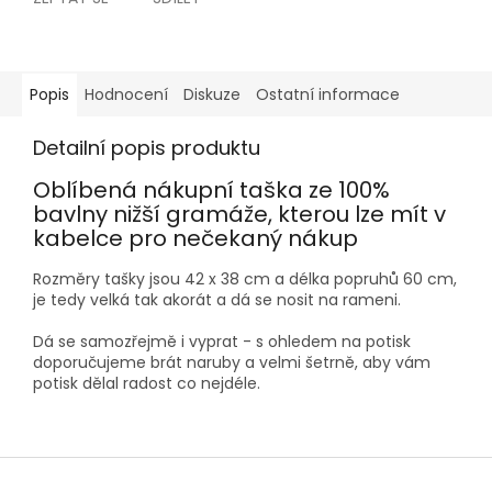
Popis
Hodnocení
Diskuze
Ostatní informace
Detailní popis produktu
Oblíbená nákupní taška ze 100%
bavlny nižší gramáže, kterou lze mít v
kabelce pro nečekaný nákup
Rozměry tašky jsou 42 x 38 cm a délka popruhů 60 cm,
je tedy velká tak akorát a dá se nosit na rameni.
Dá se samozřejmě i vyprat - s ohledem na potisk
doporučujeme brát naruby a velmi šetrně, aby vám
potisk dělal radost co nejdéle.
Z
á