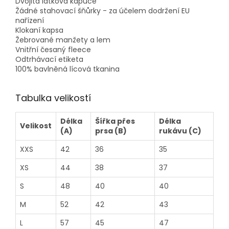
Dvojitá látková kapuce
Žádné stahovací šňůrky - za účelem dodržení EU
nařízení
Klokaní kapsa
Žebrované manžety a lem
Vnitřní česaný fleece
Odtrhávací etiketa
100% bavlněná lícová tkanina
Tabulka velikostí
Délka
Šířka přes
Délka
Velikost
(A)
prsa (B)
rukávu (C)
XXS
42
36
35
XS
44
38
37
S
48
40
40
M
52
42
43
L
57
45
47