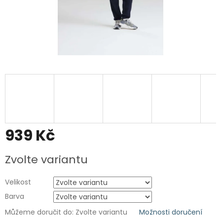
939 Kč
Měrná
Zvolte variantu
cena:
Velikost
Barva
Můžeme doručit do:
Zvolte variantu
Možnosti doručení