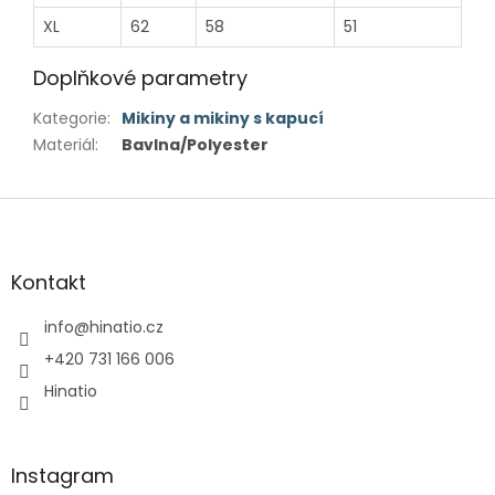
XL
62
58
51
Doplňkové parametry
Kategorie
:
Mikiny a mikiny s kapucí
Materiál
:
Bavlna/Polyester
Z
á
p
a
Kontakt
t
í
info
@
hinatio.cz
+420 731 166 006
Hinatio
Instagram