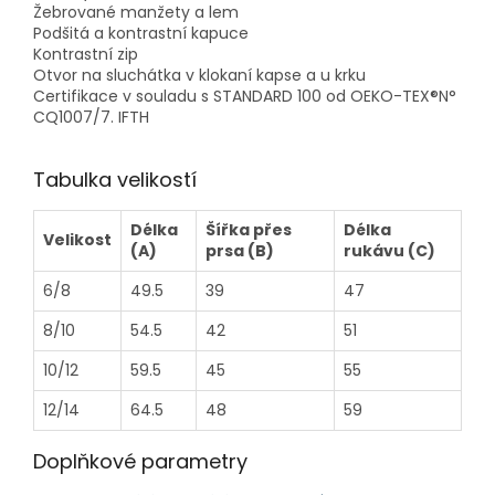
Žebrované manžety a lem
Podšitá a kontrastní kapuce
Kontrastní zip
Otvor na sluchátka v klokaní kapse a u krku
Certifikace v souladu s STANDARD 100 od OEKO-TEX®N°
CQ1007/7. IFTH
Tabulka velikostí
Délka
Šířka přes
Délka
Velikost
(A)
prsa (B)
rukávu (C)
6/8
49.5
39
47
8/10
54.5
42
51
10/12
59.5
45
55
12/14
64.5
48
59
Doplňkové parametry