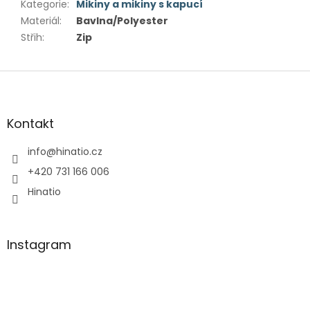
Kategorie
:
Mikiny a mikiny s kapucí
Materiál
:
Bavlna/Polyester
Střih
:
Zip
Z
á
p
a
Kontakt
t
í
info
@
hinatio.cz
+420 731 166 006
Hinatio
Instagram