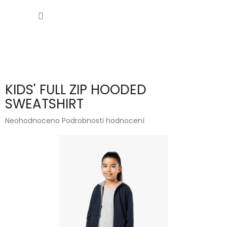
Přejít
NÁKUP
na
obsah
KOŠÍK
KIDS' FULL ZIP HOODED
SWEATSHIRT
Průměrné
Neohodnoceno
Podrobnosti hodnocení
hodnocení
produktu
je
0,0
z
5
hvězdiček.