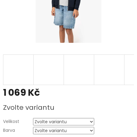
1 069 Kč
Měrná
Zvolte variantu
cena:
Velikost
Barva