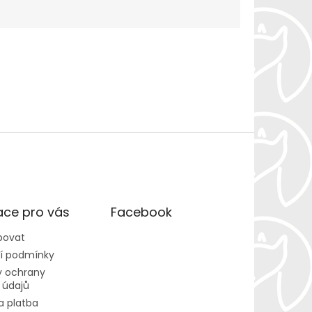
ace pro vás
Facebook
povat
í podmínky
 ochrany
 údajů
a platba