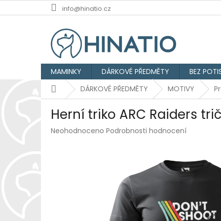
Přejít
info@hinatio.cz
na
obsah
MAMINKY
DÁRKOVÉ PŘEDMĚTY
BEZ POTI
Domů
DÁRKOVÉ PŘEDMĚTY
MOTIVY
P
Herní triko ARC Raiders tr
Průměrné
Neohodnoceno
Podrobnosti hodnocení
hodnocení
produktu
je
0,0
z
5
hvězdiček.