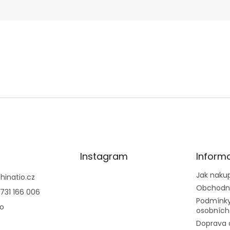
Instagram
Inform
Jak naku
@
hinatio.cz
Obchodn
731 166 006
Podmínky
io
osobních
Doprava 