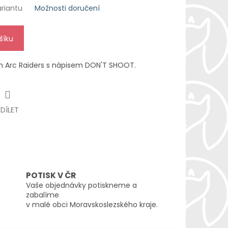
ariantu
Možnosti doručení
šíku
em Arc Raiders s nápisem DON'T SHOOT.
SDÍLET
POTISK V ČR
Vaše objednávky potiskneme a
zabalíme
v malé obci Moravskoslezského kraje.