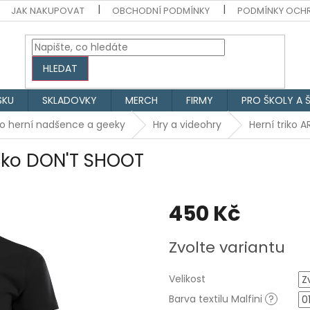
JAK NAKUPOVAT
OBCHODNÍ PODMÍNKY
PODMÍNKY OCH
HLEDAT
SKU
SKLADOVKY
MERCH
FIRMY
PRO ŠKOLY A 
ro herní nadšence a geeky
Hry a videohry
Herní triko 
ičko DON'T SHOOT
450 Kč
Měrná
Zvolte variantu
cena:
Velikost
Barva textilu Malfini
?