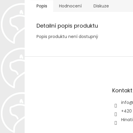
Popis
Hodnocení
Diskuze
Detailní popis produktu
Popis produktu není dostupný
Z
á
p
a
t
Kontakt
í
info
+420 
Hinat