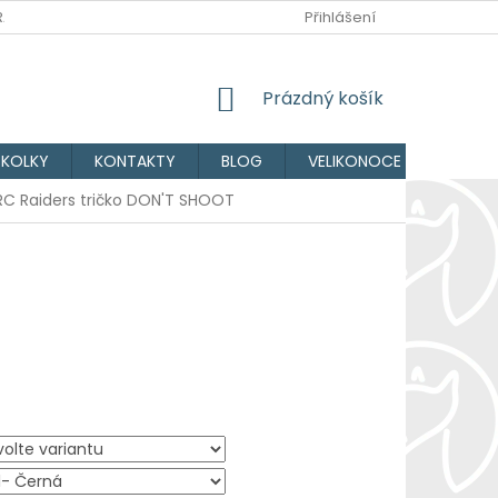
RANY OSOBNÍCH ÚDAJŮ
DOPRAVA A PLATBA
Přihlášení
NÁKUPNÍ
Prázdný košík
KOŠÍK
ŠKOLKY
KONTAKTY
BLOG
VELIKONOCE
Obcho
ARC Raiders tričko DON'T SHOOT