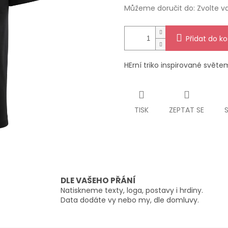
Můžeme doručit do:
Zvolte v
Přidat do ko
HErní triko inspirované svět
TISK
ZEPTAT SE
DLE VAŠEHO PŘÁNÍ
Natiskneme texty, loga, postavy i hrdiny.
Data dodáte vy nebo my, dle domluvy.