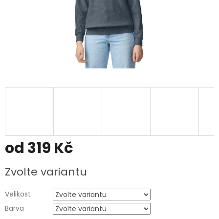
od
319 Kč
Měrná
Zvolte variantu
cena:
Velikost
Barva