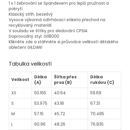
1 x 1 žebrování se Spandexem pro lepší pružnost a
pokrytí
Klasický střih. bezešvý
Vysoce výkonná odtrhávací etiketa přechod na
recyklovaný materiál
V souladu se štítky pro sledování CPSIA
Doprovodný styl: GI18000
Klikněte zde a stáhněte si průvodce velikostí dětského
oblečení GILDAN!
Tabulka velikostí
Délka
Šířka přes
Délka
Velikost
(A)
prsa (B)
rukávu (C)
XS
50.165
40.64
59.69
S
53.975
43.18
67.31
M
57.15
45.72
70.485
L
60.96
48.26
76.835