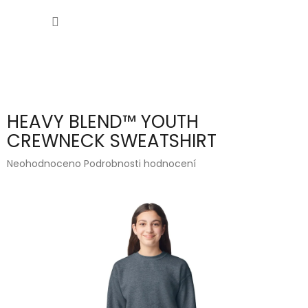
Přejít
NÁKUP
na
obsah
KOŠÍK
HEAVY BLEND™ YOUTH
CREWNECK SWEATSHIRT
Průměrné
Neohodnoceno
Podrobnosti hodnocení
hodnocení
produktu
je
0,0
z
5
hvězdiček.