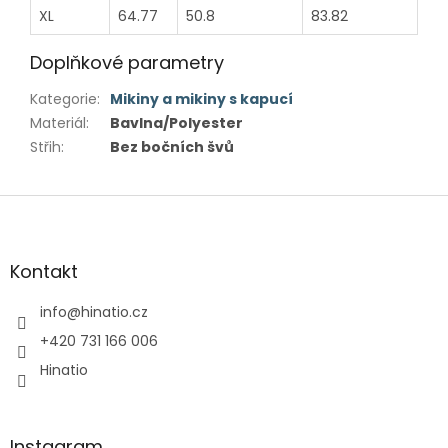
XL
64.77
50.8
83.82
Doplňkové parametry
Kategorie
:
Mikiny a mikiny s kapucí
Materiál
:
Bavlna/Polyester
Střih
:
Bez bočních švů
Z
á
p
a
Kontakt
t
í
info
@
hinatio.cz
+420 731 166 006
Hinatio
Instagram