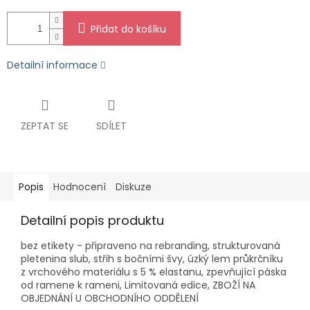
Přidat do košíku
Detailní informace
ZEPTAT SE
SDÍLET
Popis
Hodnocení
Diskuze
Detailní popis produktu
bez etikety - připraveno na rebranding, strukturovaná
pletenina slub, střih s bočními švy, úzký lem průkrčníku
z vrchového materiálu s 5 % elastanu, zpevňující páska
od ramene k rameni, Limitovaná edice, ZBOŽÍ NA
OBJEDNÁNÍ U OBCHODNÍHO ODDĚLENÍ