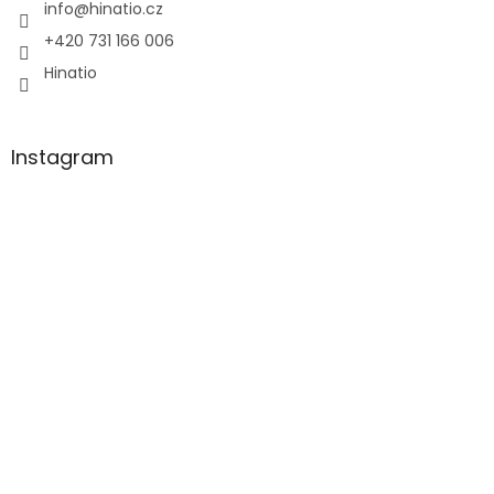
í
info
@
hinatio.cz
+420 731 166 006
Hinatio
Instagram