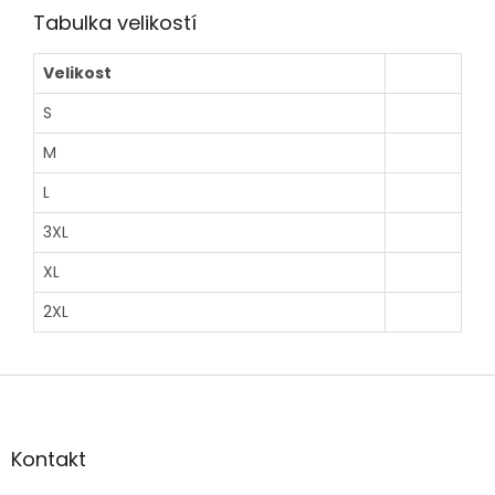
Tabulka velikostí
Velikost
S
M
L
3XL
XL
2XL
Z
á
p
a
Kontakt
t