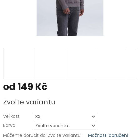
od
149 Kč
Měrná
Zvolte variantu
cena:
Velikost
Barva
Můžeme doručit do:
Zvolte variantu
Možnosti doručení