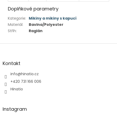
Doplňkové parametry
Kategorie
:
Mikiny a mikiny s kapucí
Materiál
:
Bavlna/Polyester
Střih
:
Raglán
Z
á
p
a
Kontakt
t
í
info
@
hinatio.cz
+420 731 166 006
Hinatio
Instagram