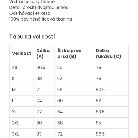
Vnitřní česaný fleece
Detail prošití dvojitou jehlou
Odtrhávací etiketa
100% bavlněná lícová tkanina
Tabulka velikostí
Délka
Šířka přes
Délka
Velikost
(A)
prsa (B)
rukávu (C)
XS
66.5
50
78
S
68
52
79
M
71
56
80.5
L
74
60
82
XL
77
64
83.5
2XL
80
68
85
3XL
83
72
86.5