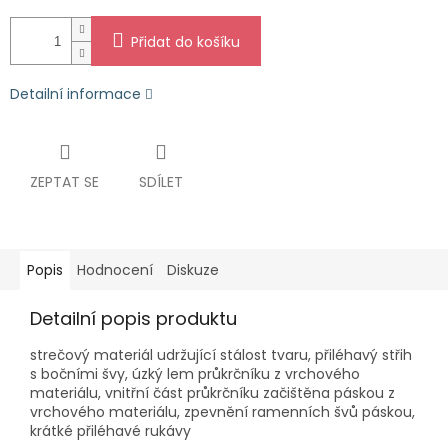
Přidat do košíku
Detailní informace
ZEPTAT SE
SDÍLET
Popis
Hodnocení
Diskuze
Detailní popis produktu
strečový materiál udržující stálost tvaru, přiléhavý střih
s bočními švy, úzký lem průkrčníku z vrchového
materiálu, vnitřní část průkrčníku začištěna páskou z
vrchového materiálu, zpevnění ramenních švů páskou,
krátké přiléhavé rukávy