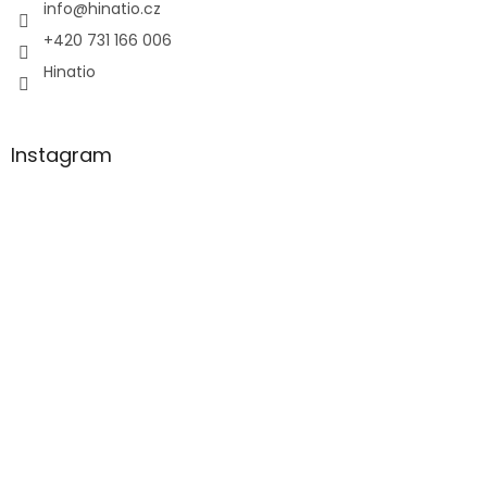
í
info
@
hinatio.cz
+420 731 166 006
Hinatio
Instagram