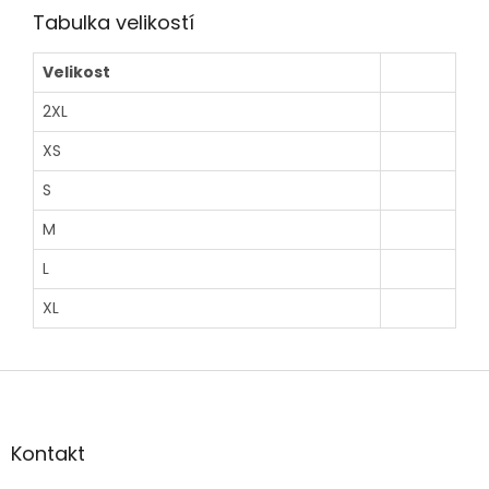
Tabulka velikostí
Velikost
2XL
XS
S
M
L
XL
Z
á
p
a
Kontakt
t