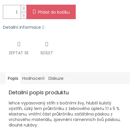
Přidat do košíku
Detailní informace
ZEPTAT SE
SDÍLET
Popis
Hodnocení
Diskuze
Detailní popis produktu
lehce vypasovaný střih s bočními švy, hlubší kulatý
výstřih, úzký lem průkrčníku z žebrového úpletu 1:1 s 5 %
elastanu, vnitřní část průkrčníku začištěna páskou z
vrchového materiálu, zpevnění ramenních švů páskou,
dlouhé rukávy