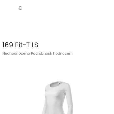
Přejít
NÁKUP
na
obsah
KOŠÍK
169 Fit-T LS
Průměrné
Neohodnoceno
Podrobnosti hodnocení
hodnocení
produktu
je
0,0
z
5
hvězdiček.