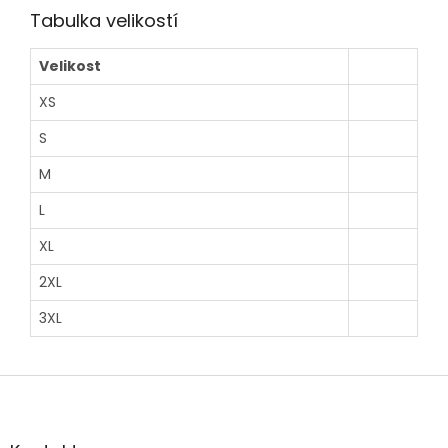
Tabulka velikostí
Velikost
XS
S
M
L
XL
2XL
3XL
Z
á
p