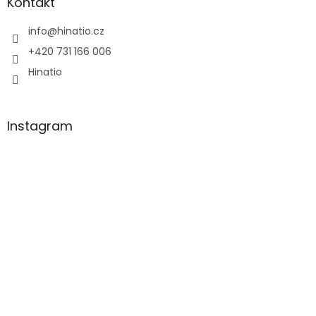
a
Kontakt
t
í
info
@
hinatio.cz
+420 731 166 006
Hinatio
Instagram