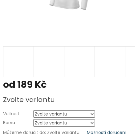
od
189 Kč
Měrná
Zvolte variantu
cena:
Velikost
Barva
Můžeme doručit do:
Zvolte variantu
Možnosti doručení