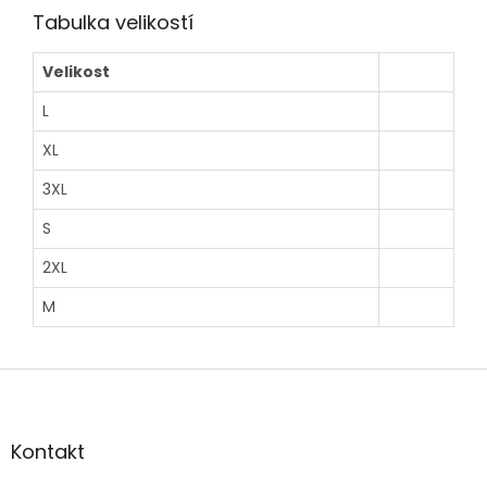
Tabulka velikostí
Velikost
L
XL
3XL
S
2XL
M
Z
á
p
a
Kontakt
t