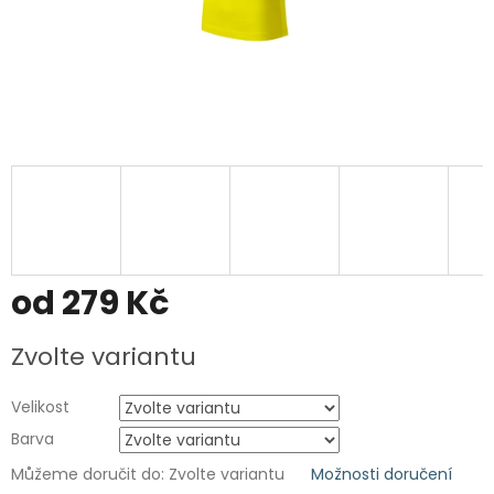
od
279 Kč
Měrná
Zvolte variantu
cena:
Velikost
Barva
Můžeme doručit do:
Zvolte variantu
Možnosti doručení