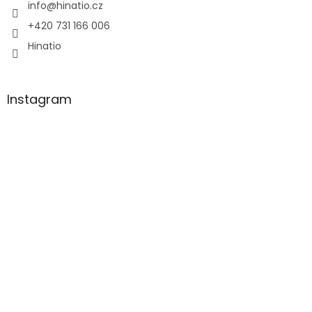
í
info
@
hinatio.cz
+420 731 166 006
Hinatio
Instagram