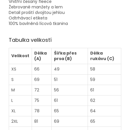
Vnitřní česaný fleece
Žebrované manžety a lem
Detail prošití dvojitou jehlou
Odtrhávací etiketa
100% bavlněná lícová tkanina
Tabulka velikostí
Délka
Šířka přes
Délka
Velikost
(A)
prsa (B)
rukávu (C)
XS
66
49
58
S
69
51
59
M
72
56
61
L
75
61
62
XL
78
65
64
2XL
81
69
65