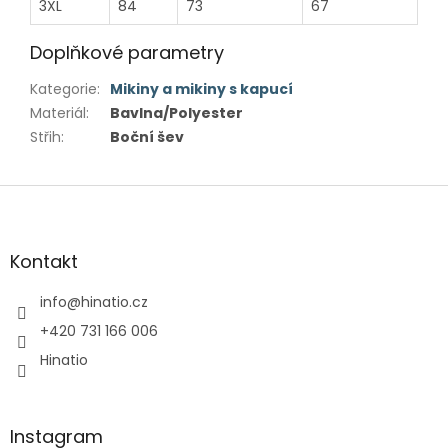
3XL
84
73
67
Doplňkové parametry
Kategorie
:
Mikiny a mikiny s kapucí
Materiál
:
Bavlna/Polyester
Střih
:
Boční šev
Z
á
p
a
Kontakt
t
í
info
@
hinatio.cz
+420 731 166 006
Hinatio
Instagram