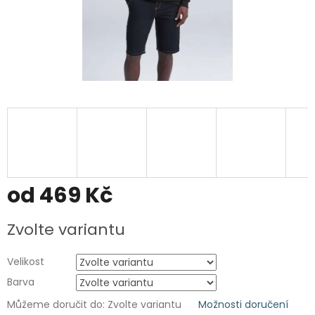
od
469 Kč
Měrná
Zvolte variantu
cena:
Velikost
Barva
Můžeme doručit do:
Zvolte variantu
Možnosti doručení