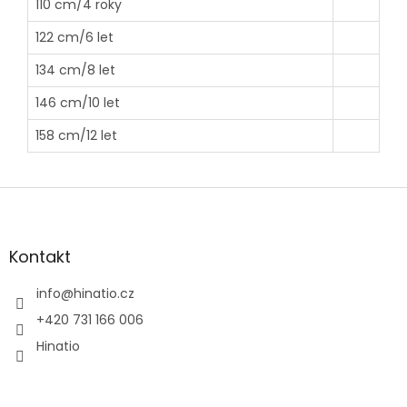
110 cm/4 roky
122 cm/6 let
134 cm/8 let
146 cm/10 let
158 cm/12 let
Z
á
p
a
Kontakt
t
í
info
@
hinatio.cz
+420 731 166 006
Hinatio