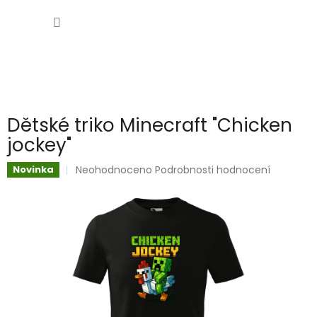
Přejít
NÁKUP
na
obsah
KOŠÍK
Dětské triko Minecraft "Chicken
jockey"
Průměrné
Neohodnoceno
Podrobnosti hodnocení
Novinka
hodnocení
produktu
je
0,0
z
5
hvězdiček.