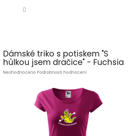
Přejít
NÁKUP
na
obsah
KOŠÍK
Dámské triko s potiskem "S
hůlkou jsem dračice" - Fuchsia
Průměrné
Neohodnoceno
Podrobnosti hodnocení
hodnocení
produktu
je
0,0
z
5
hvězdiček.