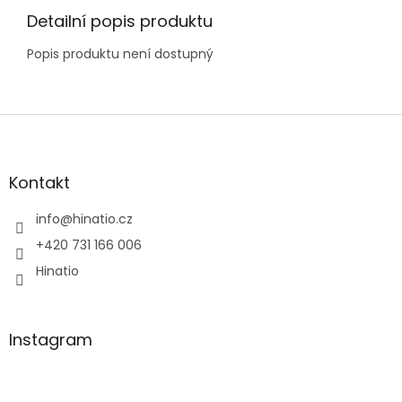
Detailní popis produktu
Popis produktu není dostupný
Z
á
p
a
Kontakt
t
í
info
@
hinatio.cz
+420 731 166 006
Hinatio
Instagram