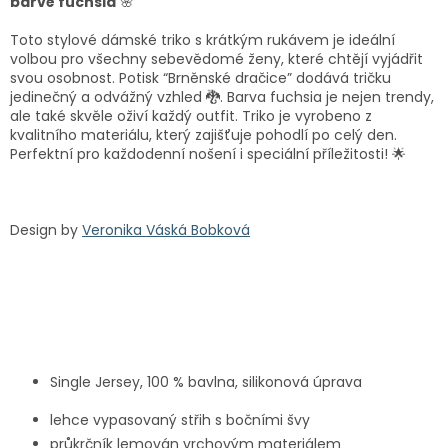
barvě fuchsia
🌸
Toto stylové dámské triko s krátkým rukávem je ideální
volbou pro všechny sebevědomé ženy, které chtějí vyjádřit
svou osobnost. Potisk “Brněnské dračice” dodává tričku
jedinečný a odvážný vzhled 🐉. Barva fuchsia je nejen trendy,
ale také skvěle oživí každý outfit. Triko je vyrobeno z
kvalitního materiálu, který zajišťuje pohodlí po celý den.
Perfektní pro každodenní nošení i speciální příležitosti! 🌟
Design by
Veronika Váská Bobková
Single Jersey, 100 % bavlna, silikonová úprava
lehce vypasovaný střih s bočními švy
průkrčník lemován vrchovým materiálem