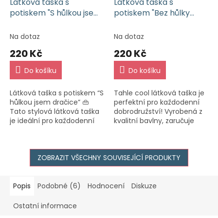
Látková taška s
Látková taška s
potiskem "S hůlkou jsem
potiskem "Bez hůlky
dračice" - Limetka
nelétám" - Limetka
Na dotaz
Na dotaz
220 Kč
220 Kč
Do košíku
Do košíku
Látková taška s potiskem “S
Tahle cool látková taška je
hůlkou jsem dračice” 👜
perfektní pro každodenní
Tato stylová látková taška
dobrodružství! Vyrobená z
je ideální pro každodenní
kvalitní bavlny, zaručuje
použití. Vyrobena z kvalitní
dlouhou životnost a
bavlny, zajišťuje dlouhou
pohodlné nošení. Potisk
životnost a...
“Bez hůlky nelétám”
ZOBRAZIT VŠECHNY SOUVISEJÍCÍ PRODUKTY
dodává...
Popis
Podobné (6)
Hodnocení
Diskuze
Ostatní informace