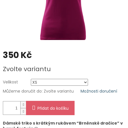
350 Kč
Měrná
Zvolte variantu
cena:
Velikost
Můžeme doručit do:
Zvolte variantu
Možnosti doručení
Přidat do košíku
Dámské triko s krátkým rukávem “Brněnské dračice” v