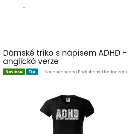
Přejít
NÁKUP
na
obsah
KOŠÍK
Dámské triko s nápisem ADHD -
anglická verze
Průměrné
Neohodnoceno
Podrobnosti hodnocení
Novinka
Tip
hodnocení
produktu
je
0,0
z
5
hvězdiček.