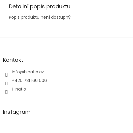
Detailní popis produktu
Popis produktu není dostupný
Z
á
p
a
Kontakt
t
í
info
@
hinatio.cz
+420 731 166 006
Hinatio
Instagram