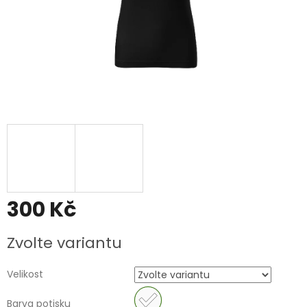
300 Kč
Měrná
Zvolte variantu
cena:
Velikost
Barva potisku