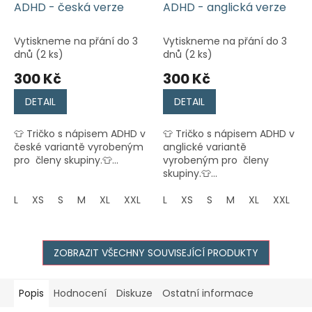
ADHD - česká verze
ADHD - anglická verze
Vytiskneme na přání do 3
Vytiskneme na přání do 3
dnů
(2 ks)
dnů
(2 ks)
300 Kč
300 Kč
DETAIL
DETAIL
👕 Tričko s nápisem ADHD v
👕 Tričko s nápisem ADHD v
české variantě vyrobeným
anglické variantě
pro členy skupiny.👕...
vyrobeným pro členy
skupiny.👕...
L
XS
S
M
XL
XXL
L
XS
S
M
XL
XXL
ZOBRAZIT VŠECHNY SOUVISEJÍCÍ PRODUKTY
Popis
Hodnocení
Diskuze
Ostatní informace