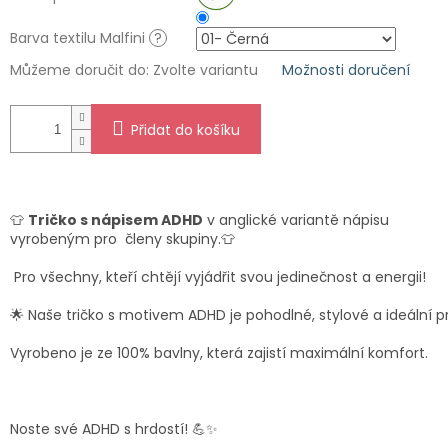
Barva textilu Malfini
?
Můžeme doručit do:
Zvolte variantu
Možnosti doručení
Přidat do košíku
👕
Tričko
s
nápisem
ADHD
v anglické variantě nápisu
vyrobeným pro členy skupiny.
👕
Pro
všechny,
kteří
chtějí
vyjádřit
svou
jedinečnost
a
energii!
🌟
Naše
tričko
s
motivem
ADHD
je
pohodlné,
stylové
a
ideální
p
Vyrobeno
je ze 100% bavlny,
která
zajistí
maximální
komfort.
Noste
své
ADHD
s
hrdostí!
💪✨