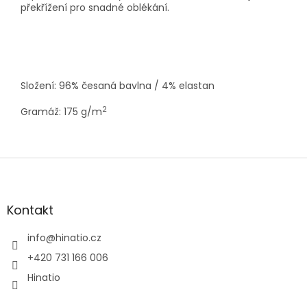
překřížení pro snadné oblékání.
Složení: 96% česaná bavlna / 4% elastan
2
Gramáž: 175 g/m
Z
á
p
a
Kontakt
t
í
info
@
hinatio.cz
+420 731 166 006
Hinatio