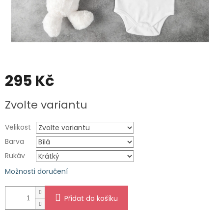
295 Kč
Měrná
Zvolte variantu
cena:
Velikost
Barva
Rukáv
Možnosti doručení
Přidat do košíku