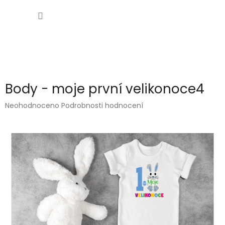
Přejít
NÁKUP
na
obsah
KOŠÍK
Body - moje první velikonoce4
Průměrné
Neohodnoceno
Podrobnosti hodnocení
hodnocení
produktu
je
0,0
z
5
hvězdiček.